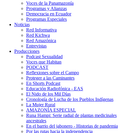
Voces de la Panamazonía
Programas y Alianzas
Democracia en Ecuador
Programas Especiales
Noticias
Red Informativa
Red Kichwa
Red Amazónica
Entrevistas
Producciones
Podcast Sexualidad
Voces que Habitan
PODCAST
Reflexiones sobre el Campo
Proteger a las Caminantes
En Shorts Podcast
Educación Radiofónica - EAS
El Nido de los Mil Días
Cronología de Lucha de los Pueblos Indígenas
La Mujer Rural
AMAZONÍA ESPECIAL
Runa Hampi: Serie radial de plantas medicinales
ancestrales
En el barrio del jabonero - Historias de pandemia
Por las rutas hacia la independencia