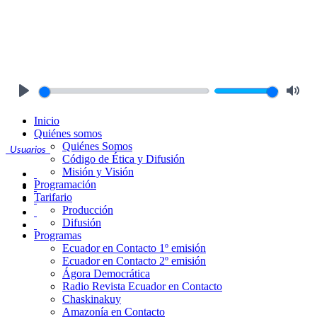
Play
Mute
Inicio
Quiénes somos
Quiénes Somos
Usuarios
Código de Ética y Difusión
Misión y Visión
Programación
Tarifario
Producción
Difusión
Programas
Ecuador en Contacto 1º emisión
Ecuador en Contacto 2º emisión
Ágora Democrática
Radio Revista Ecuador en Contacto
Chaskinakuy
Amazonía en Contacto