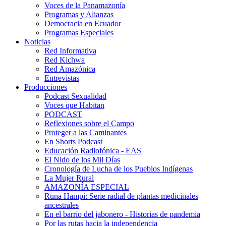
Voces de la Panamazonía
Programas y Alianzas
Democracia en Ecuador
Programas Especiales
Noticias
Red Informativa
Red Kichwa
Red Amazónica
Entrevistas
Producciones
Podcast Sexualidad
Voces que Habitan
PODCAST
Reflexiones sobre el Campo
Proteger a las Caminantes
En Shorts Podcast
Educación Radiofónica - EAS
El Nido de los Mil Días
Cronología de Lucha de los Pueblos Indígenas
La Mujer Rural
AMAZONÍA ESPECIAL
Runa Hampi: Serie radial de plantas medicinales
ancestrales
En el barrio del jabonero - Historias de pandemia
Por las rutas hacia la independencia