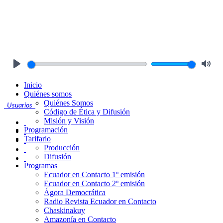
Play
Mute
Inicio
Quiénes somos
Quiénes Somos
Usuarios
Código de Ética y Difusión
Misión y Visión
Programación
Tarifario
Producción
Difusión
Programas
Ecuador en Contacto 1º emisión
Ecuador en Contacto 2º emisión
Ágora Democrática
Radio Revista Ecuador en Contacto
Chaskinakuy
Amazonía en Contacto