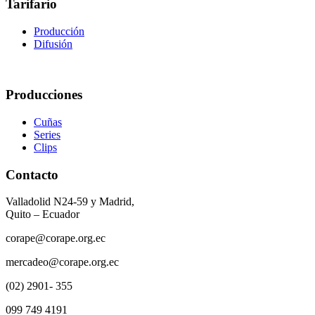
Tarifario
Producción
Difusión
Producciones
Cuñas
Series
Clips
Contacto
Valladolid N24-59 y Madrid,
Quito – Ecuador
corape@corape.org.ec
mercadeo@corape.org.ec
(02) 2901- 355
099 749 4191