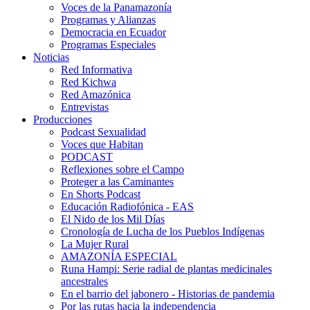
Voces de la Panamazonía
Programas y Alianzas
Democracia en Ecuador
Programas Especiales
Noticias
Red Informativa
Red Kichwa
Red Amazónica
Entrevistas
Producciones
Podcast Sexualidad
Voces que Habitan
PODCAST
Reflexiones sobre el Campo
Proteger a las Caminantes
En Shorts Podcast
Educación Radiofónica - EAS
El Nido de los Mil Días
Cronología de Lucha de los Pueblos Indígenas
La Mujer Rural
AMAZONÍA ESPECIAL
Runa Hampi: Serie radial de plantas medicinales
ancestrales
En el barrio del jabonero - Historias de pandemia
Por las rutas hacia la independencia