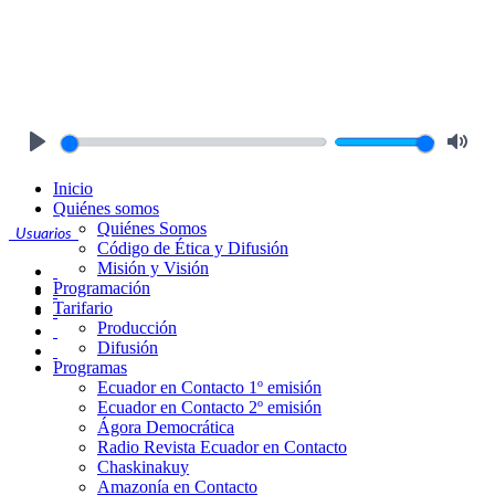
Play
Mute
Inicio
Quiénes somos
Quiénes Somos
Usuarios
Código de Ética y Difusión
Misión y Visión
Programación
Tarifario
Producción
Difusión
Programas
Ecuador en Contacto 1º emisión
Ecuador en Contacto 2º emisión
Ágora Democrática
Radio Revista Ecuador en Contacto
Chaskinakuy
Amazonía en Contacto