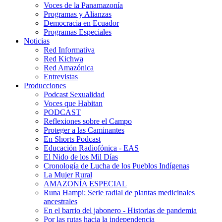
Voces de la Panamazonía
Programas y Alianzas
Democracia en Ecuador
Programas Especiales
Noticias
Red Informativa
Red Kichwa
Red Amazónica
Entrevistas
Producciones
Podcast Sexualidad
Voces que Habitan
PODCAST
Reflexiones sobre el Campo
Proteger a las Caminantes
En Shorts Podcast
Educación Radiofónica - EAS
El Nido de los Mil Días
Cronología de Lucha de los Pueblos Indígenas
La Mujer Rural
AMAZONÍA ESPECIAL
Runa Hampi: Serie radial de plantas medicinales
ancestrales
En el barrio del jabonero - Historias de pandemia
Por las rutas hacia la independencia