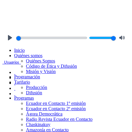
Play
Mute
Inicio
Quiénes somos
Quiénes Somos
Usuarios
Código de Ética y Difusión
Misión y Visión
Programación
Tarifario
Producción
Difusión
Programas
Ecuador en Contacto 1º emisión
Ecuador en Contacto 2º emisión
Ágora Democrática
Radio Revista Ecuador en Contacto
Chaskinakuy
Amazonía en Contacto