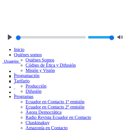
Play
Mute
Inicio
Quiénes somos
Quiénes Somos
Usuarios
Código de Ética y Difusión
Misión y Visión
Programación
Tarifario
Producción
Difusión
Programas
Ecuador en Contacto 1º emisión
Ecuador en Contacto 2º emisión
Ágora Democrática
Radio Revista Ecuador en Contacto
Chaskinakuy
Amazonía en Contacto