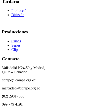
Tarifario
Producción
Difusión
Producciones
Cuñas
Series
Clips
Contacto
Valladolid N24-59 y Madrid,
Quito – Ecuador
corape@corape.org.ec
mercadeo@corape.org.ec
(02) 2901- 355
099 749 4191