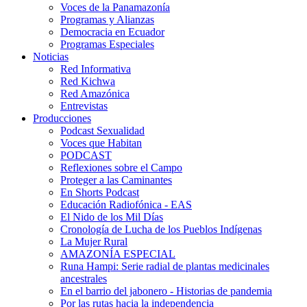
Voces de la Panamazonía
Programas y Alianzas
Democracia en Ecuador
Programas Especiales
Noticias
Red Informativa
Red Kichwa
Red Amazónica
Entrevistas
Producciones
Podcast Sexualidad
Voces que Habitan
PODCAST
Reflexiones sobre el Campo
Proteger a las Caminantes
En Shorts Podcast
Educación Radiofónica - EAS
El Nido de los Mil Días
Cronología de Lucha de los Pueblos Indígenas
La Mujer Rural
AMAZONÍA ESPECIAL
Runa Hampi: Serie radial de plantas medicinales
ancestrales
En el barrio del jabonero - Historias de pandemia
Por las rutas hacia la independencia