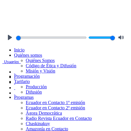
Play
Mute
Inicio
Quiénes somos
Quiénes Somos
Usuarios
Código de Ética y Difusión
Misión y Visión
Programación
Tarifario
Producción
Difusión
Programas
Ecuador en Contacto 1º emisión
Ecuador en Contacto 2º emisión
Ágora Democrática
Radio Revista Ecuador en Contacto
Chaskinakuy
Amazonía en Contacto