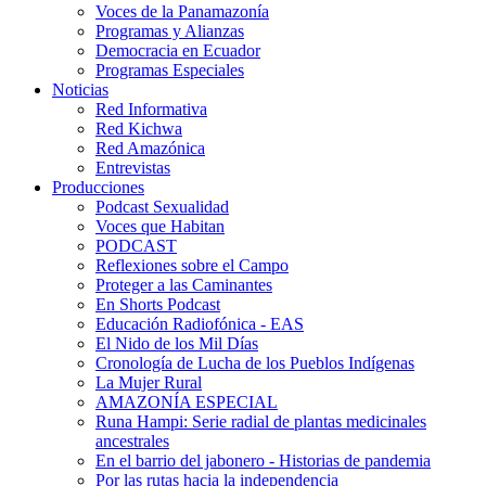
Voces de la Panamazonía
Programas y Alianzas
Democracia en Ecuador
Programas Especiales
Noticias
Red Informativa
Red Kichwa
Red Amazónica
Entrevistas
Producciones
Podcast Sexualidad
Voces que Habitan
PODCAST
Reflexiones sobre el Campo
Proteger a las Caminantes
En Shorts Podcast
Educación Radiofónica - EAS
El Nido de los Mil Días
Cronología de Lucha de los Pueblos Indígenas
La Mujer Rural
AMAZONÍA ESPECIAL
Runa Hampi: Serie radial de plantas medicinales
ancestrales
En el barrio del jabonero - Historias de pandemia
Por las rutas hacia la independencia