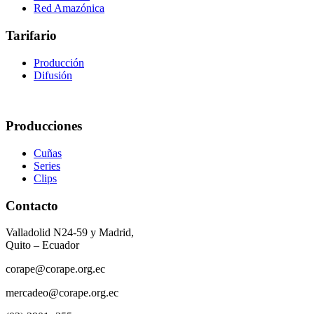
Red Amazónica
Tarifario
Producción
Difusión
Producciones
Cuñas
Series
Clips
Contacto
Valladolid N24-59 y Madrid,
Quito – Ecuador
corape@corape.org.ec
mercadeo@corape.org.ec