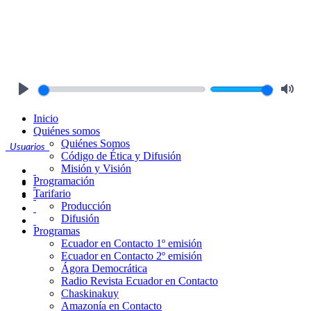
Play
Mute
Inicio
Quiénes somos
Quiénes Somos
Usuarios
Código de Ética y Difusión
Misión y Visión
Programación
Tarifario
Producción
Difusión
Programas
Ecuador en Contacto 1º emisión
Ecuador en Contacto 2º emisión
Ágora Democrática
Radio Revista Ecuador en Contacto
Chaskinakuy
Amazonía en Contacto