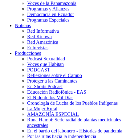
Voces de la Panamazonía
Programas y Alianzas
Democracia en Ecuador
Programas Especiales
Noticias
Red Informativa
Red Kichwa
Red Amazónica
Entrevistas
Producciones
Podcast Sexualidad
Voces que Habitan
PODCAST
Reflexiones sobre el Campo
Proteger a las Caminantes
En Shorts Podcast
Educación Radiofónica - EAS
El Nido de los Mil Días
Cronología de Lucha de los Pueblos Indígenas
La Mujer Rural
AMAZONÍA ESPECIAL
Runa Hampi: Serie radial de plantas medicinales
ancestrales
En el barrio del jabonero - Historias de pandemia
Por las rutas hacia la independencia