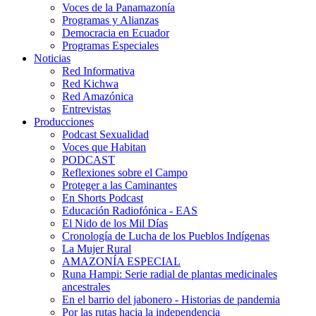
Voces de la Panamazonía
Programas y Alianzas
Democracia en Ecuador
Programas Especiales
Noticias
Red Informativa
Red Kichwa
Red Amazónica
Entrevistas
Producciones
Podcast Sexualidad
Voces que Habitan
PODCAST
Reflexiones sobre el Campo
Proteger a las Caminantes
En Shorts Podcast
Educación Radiofónica - EAS
El Nido de los Mil Días
Cronología de Lucha de los Pueblos Indígenas
La Mujer Rural
AMAZONÍA ESPECIAL
Runa Hampi: Serie radial de plantas medicinales
ancestrales
En el barrio del jabonero - Historias de pandemia
Por las rutas hacia la independencia