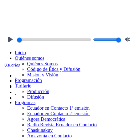
Play
Mute
Inicio
Quiénes somos
Quiénes Somos
Usuarios
Código de Ética y Difusión
Misión y Visión
Programación
Tarifario
Producción
Difusión
Programas
Ecuador en Contacto 1º emisión
Ecuador en Contacto 2º emisión
Ágora Democrática
Radio Revista Ecuador en Contacto
Chaskinakuy
Amazonía en Contacto