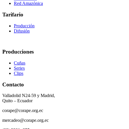
Red Amazónica
Tarifario
Producción
Difusión
Producciones
Cuñas
Series
Clips
Contacto
Valladolid N24-59 y Madrid,
Quito – Ecuador
corape@corape.org.ec
mercadeo@corape.org.ec