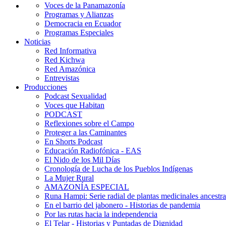
Voces de la Panamazonía
Programas y Alianzas
Democracia en Ecuador
Programas Especiales
Noticias
Red Informativa
Red Kichwa
Red Amazónica
Entrevistas
Producciones
Podcast Sexualidad
Voces que Habitan
PODCAST
Reflexiones sobre el Campo
Proteger a las Caminantes
En Shorts Podcast
Educación Radiofónica - EAS
El Nido de los Mil Días
Cronología de Lucha de los Pueblos Indígenas
La Mujer Rural
AMAZONÍA ESPECIAL
Runa Hampi: Serie radial de plantas medicinales ancestra
En el barrio del jabonero - Historias de pandemia
Por las rutas hacia la independencia
El Telar - Historias y Puntadas de Dignidad