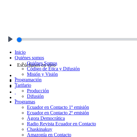
Play
Inicio
Quiénes somos
Quiénes Somos
Escúchanos en vivo
Código de Ética y Difusión
Misión y Visión
Programación
Tarifario
Producción
Difusión
Programas
Ecuador en Contacto 1º emisión
Ecuador en Contacto 2º emisión
Ágora Democrática
Radio Revista Ecuador en Contacto
Chaskinakuy
Amazonía en Contacto