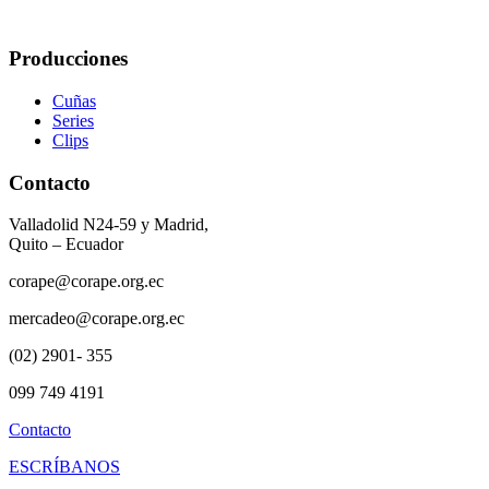
Producciones
Cuñas
Series
Clips
Contacto
Valladolid N24-59 y Madrid,
Quito – Ecuador
corape@corape.org.ec
mercadeo@corape.org.ec
(02) 2901- 355
099 749 4191
Contacto
ESCRÍBANOS