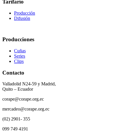
Tarifario
Producción
Difusión
Producciones
Cuñas
Series
Clips
Contacto
Valladolid N24-59 y Madrid,
Quito – Ecuador
corape@corape.org.ec
mercadeo@corape.org.ec
(02) 2901- 355
099 749 4191