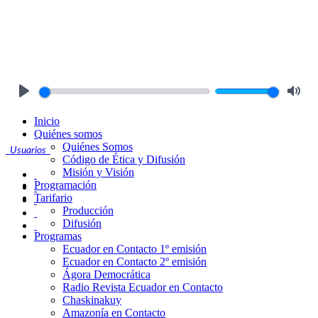
Play
Mute
Inicio
Quiénes somos
Quiénes Somos
Usuarios
Código de Ética y Difusión
Misión y Visión
Programación
Tarifario
Producción
Difusión
Programas
Ecuador en Contacto 1º emisión
Ecuador en Contacto 2º emisión
Ágora Democrática
Radio Revista Ecuador en Contacto
Chaskinakuy
Amazonía en Contacto