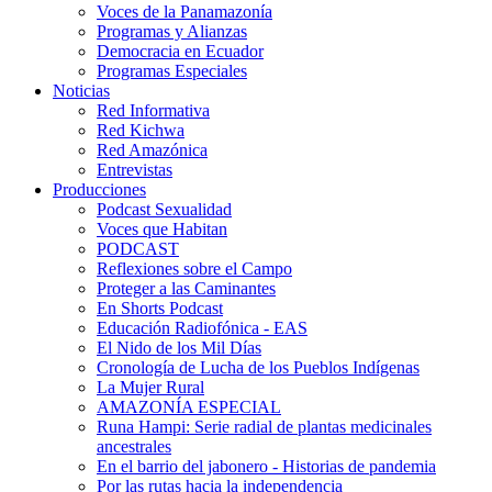
Voces de la Panamazonía
Programas y Alianzas
Democracia en Ecuador
Programas Especiales
Noticias
Red Informativa
Red Kichwa
Red Amazónica
Entrevistas
Producciones
Podcast Sexualidad
Voces que Habitan
PODCAST
Reflexiones sobre el Campo
Proteger a las Caminantes
En Shorts Podcast
Educación Radiofónica - EAS
El Nido de los Mil Días
Cronología de Lucha de los Pueblos Indígenas
La Mujer Rural
AMAZONÍA ESPECIAL
Runa Hampi: Serie radial de plantas medicinales
ancestrales
En el barrio del jabonero - Historias de pandemia
Por las rutas hacia la independencia