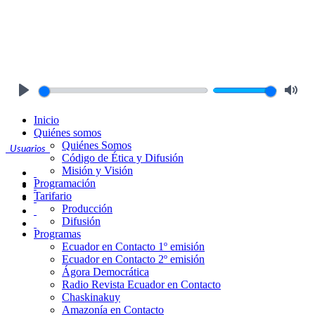
Play
Mute
Inicio
Quiénes somos
Quiénes Somos
Usuarios
Código de Ética y Difusión
Misión y Visión
Programación
Tarifario
Producción
Difusión
Programas
Ecuador en Contacto 1º emisión
Ecuador en Contacto 2º emisión
Ágora Democrática
Radio Revista Ecuador en Contacto
Chaskinakuy
Amazonía en Contacto