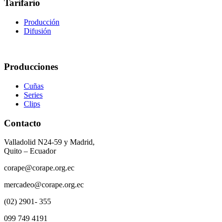
Tarifario
Producción
Difusión
Producciones
Cuñas
Series
Clips
Contacto
Valladolid N24-59 y Madrid,
Quito – Ecuador
corape@corape.org.ec
mercadeo@corape.org.ec
(02) 2901- 355
099 749 4191