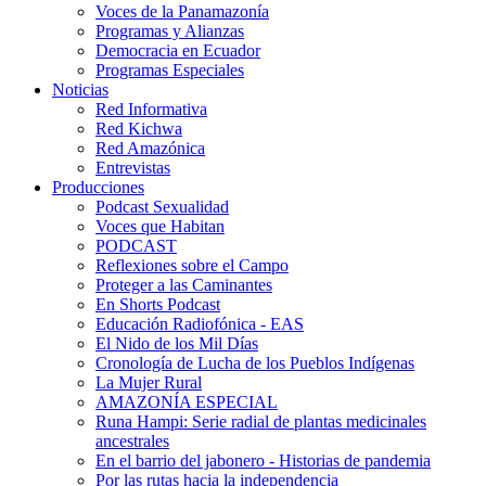
Voces de la Panamazonía
Programas y Alianzas
Democracia en Ecuador
Programas Especiales
Noticias
Red Informativa
Red Kichwa
Red Amazónica
Entrevistas
Producciones
Podcast Sexualidad
Voces que Habitan
PODCAST
Reflexiones sobre el Campo
Proteger a las Caminantes
En Shorts Podcast
Educación Radiofónica - EAS
El Nido de los Mil Días
Cronología de Lucha de los Pueblos Indígenas
La Mujer Rural
AMAZONÍA ESPECIAL
Runa Hampi: Serie radial de plantas medicinales
ancestrales
En el barrio del jabonero - Historias de pandemia
Por las rutas hacia la independencia