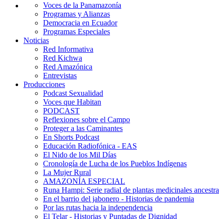
Voces de la Panamazonía
Programas y Alianzas
Democracia en Ecuador
Programas Especiales
Noticias
Red Informativa
Red Kichwa
Red Amazónica
Entrevistas
Producciones
Podcast Sexualidad
Voces que Habitan
PODCAST
Reflexiones sobre el Campo
Proteger a las Caminantes
En Shorts Podcast
Educación Radiofónica - EAS
El Nido de los Mil Días
Cronología de Lucha de los Pueblos Indígenas
La Mujer Rural
AMAZONÍA ESPECIAL
Runa Hampi: Serie radial de plantas medicinales ancestra
En el barrio del jabonero - Historias de pandemia
Por las rutas hacia la independencia
El Telar - Historias y Puntadas de Dignidad