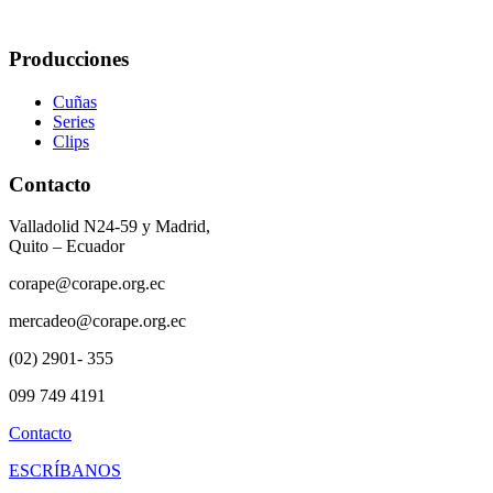
Producciones
Cuñas
Series
Clips
Contacto
Valladolid N24-59 y Madrid,
Quito – Ecuador
corape@corape.org.ec
mercadeo@corape.org.ec
(02) 2901- 355
099 749 4191
Contacto
ESCRÍBANOS