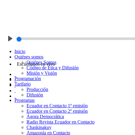
Play
Inicio
Quiénes somos
Quiénes Somos
Escúchanos en vivo
Código de Ética y Difusión
Misión y Visión
Programación
Tarifario
Producción
Difusión
Programas
Ecuador en Contacto 1º emisión
Ecuador en Contacto 2º emisión
Ágora Democrática
Radio Revista Ecuador en Contacto
Chaskinakuy
Amazonía en Contacto