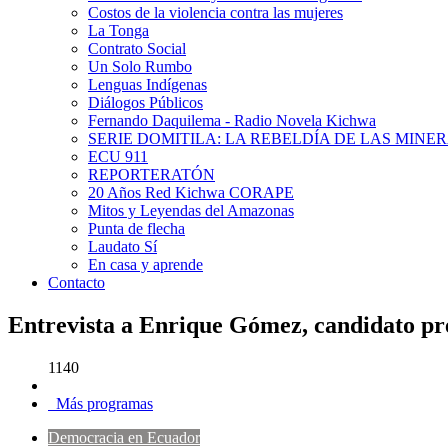
Costos de la violencia contra las mujeres
La Tonga
Contrato Social
Un Solo Rumbo
Lenguas Indígenas
Diálogos Públicos
Fernando Daquilema - Radio Novela Kichwa
SERIE DOMITILA: LA REBELDÍA DE LAS MINE
ECU 911
REPORTERATÓN
20 Años Red Kichwa CORAPE
Mitos y Leyendas del Amazonas
Punta de flecha
Laudato Sí
En casa y aprende
Contacto
Entrevista a Enrique Gómez, candidato pr
1140
Más programas
Democracia en Ecuador