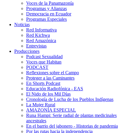
Voces de la Panamazonía
Programas y Alianzas
Democracia en Ecuador
Programas Especiales
Noticias
Red Informativa
Red Kichwa
Red Amazónica
Entrevistas
Producciones
Podcast Sexualidad
Voces que Habitan
PODCAST
Reflexiones sobre el Campo
Proteger a las Caminantes
En Shorts Podcast
Educación Radiofónica - EAS
El Nido de los Mil Días
Cronología de Lucha de los Pueblos Indígenas
La Mujer Rural
AMAZONÍA ESPECIAL
Runa Hampi: Serie radial de plantas medicinales
ancestrales
En el barrio del jabonero - Historias de pandemia
Por las rutas hacia la independencia