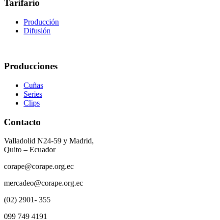
Tarifario
Producción
Difusión
Producciones
Cuñas
Series
Clips
Contacto
Valladolid N24-59 y Madrid,
Quito – Ecuador
corape@corape.org.ec
mercadeo@corape.org.ec
(02) 2901- 355
099 749 4191