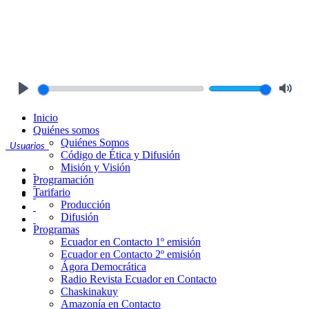
Play
Mute
Inicio
Quiénes somos
Quiénes Somos
Usuarios
Código de Ética y Difusión
Misión y Visión
Programación
Tarifario
Producción
Difusión
Programas
Ecuador en Contacto 1º emisión
Ecuador en Contacto 2º emisión
Ágora Democrática
Radio Revista Ecuador en Contacto
Chaskinakuy
Amazonía en Contacto