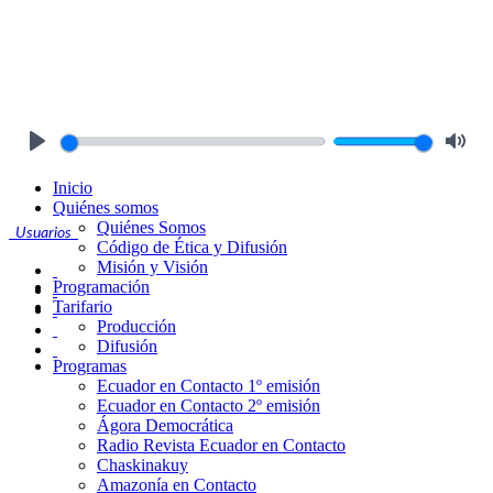
Play
Mute
Inicio
Quiénes somos
Quiénes Somos
Usuarios
Código de Ética y Difusión
Misión y Visión
Programación
Tarifario
Producción
Difusión
Programas
Ecuador en Contacto 1º emisión
Ecuador en Contacto 2º emisión
Ágora Democrática
Radio Revista Ecuador en Contacto
Chaskinakuy
Amazonía en Contacto