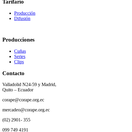
Tarifario
Producción
Difusión
Producciones
Cuñas
Series
Clips
Contacto
Valladolid N24-59 y Madrid,
Quito – Ecuador
corape@corape.org.ec
mercadeo@corape.org.ec
(02) 2901- 355
099 749 4191