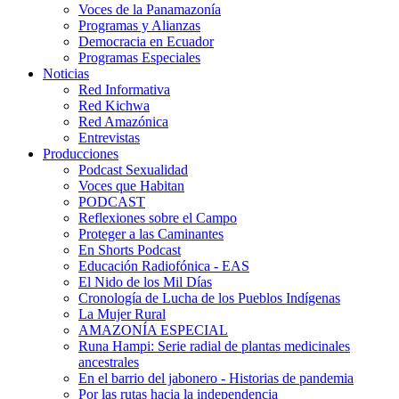
Voces de la Panamazonía
Programas y Alianzas
Democracia en Ecuador
Programas Especiales
Noticias
Red Informativa
Red Kichwa
Red Amazónica
Entrevistas
Producciones
Podcast Sexualidad
Voces que Habitan
PODCAST
Reflexiones sobre el Campo
Proteger a las Caminantes
En Shorts Podcast
Educación Radiofónica - EAS
El Nido de los Mil Días
Cronología de Lucha de los Pueblos Indígenas
La Mujer Rural
AMAZONÍA ESPECIAL
Runa Hampi: Serie radial de plantas medicinales
ancestrales
En el barrio del jabonero - Historias de pandemia
Por las rutas hacia la independencia