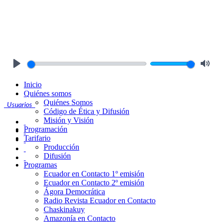
Play
Mute
Inicio
Quiénes somos
Quiénes Somos
Usuarios
Código de Ética y Difusión
Misión y Visión
Programación
Tarifario
Producción
Difusión
Programas
Ecuador en Contacto 1º emisión
Ecuador en Contacto 2º emisión
Ágora Democrática
Radio Revista Ecuador en Contacto
Chaskinakuy
Amazonía en Contacto