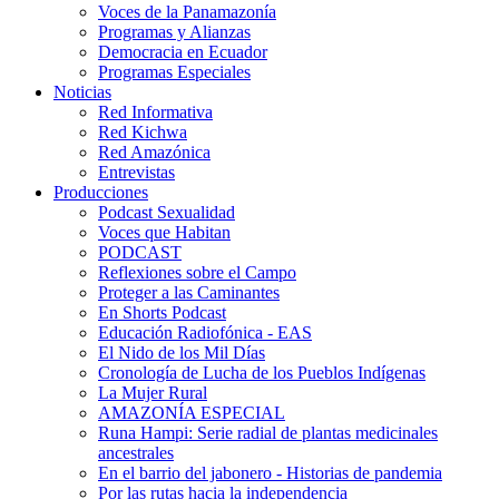
Voces de la Panamazonía
Programas y Alianzas
Democracia en Ecuador
Programas Especiales
Noticias
Red Informativa
Red Kichwa
Red Amazónica
Entrevistas
Producciones
Podcast Sexualidad
Voces que Habitan
PODCAST
Reflexiones sobre el Campo
Proteger a las Caminantes
En Shorts Podcast
Educación Radiofónica - EAS
El Nido de los Mil Días
Cronología de Lucha de los Pueblos Indígenas
La Mujer Rural
AMAZONÍA ESPECIAL
Runa Hampi: Serie radial de plantas medicinales
ancestrales
En el barrio del jabonero - Historias de pandemia
Por las rutas hacia la independencia