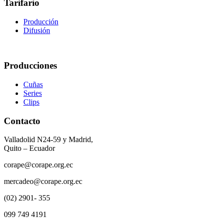
Tarifario
Producción
Difusión
Producciones
Cuñas
Series
Clips
Contacto
Valladolid N24-59 y Madrid,
Quito – Ecuador
corape@corape.org.ec
mercadeo@corape.org.ec
(02) 2901- 355
099 749 4191