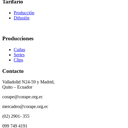
Tarifario
Producción
Difusión
Producciones
Cuñas
Series
Clips
Contacto
Valladolid N24-59 y Madrid,
Quito – Ecuador
corape@corape.org.ec
mercadeo@corape.org.ec
(02) 2901- 355
099 749 4191