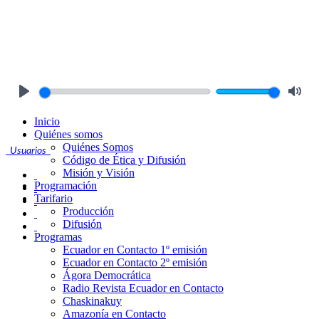
Play
Mute
Inicio
Quiénes somos
Quiénes Somos
Usuarios
Código de Ética y Difusión
Misión y Visión
Programación
Tarifario
Producción
Difusión
Programas
Ecuador en Contacto 1º emisión
Ecuador en Contacto 2º emisión
Ágora Democrática
Radio Revista Ecuador en Contacto
Chaskinakuy
Amazonía en Contacto