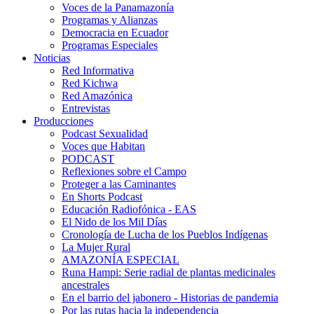
Voces de la Panamazonía
Programas y Alianzas
Democracia en Ecuador
Programas Especiales
Noticias
Red Informativa
Red Kichwa
Red Amazónica
Entrevistas
Producciones
Podcast Sexualidad
Voces que Habitan
PODCAST
Reflexiones sobre el Campo
Proteger a las Caminantes
En Shorts Podcast
Educación Radiofónica - EAS
El Nido de los Mil Días
Cronología de Lucha de los Pueblos Indígenas
La Mujer Rural
AMAZONÍA ESPECIAL
Runa Hampi: Serie radial de plantas medicinales
ancestrales
En el barrio del jabonero - Historias de pandemia
Por las rutas hacia la independencia