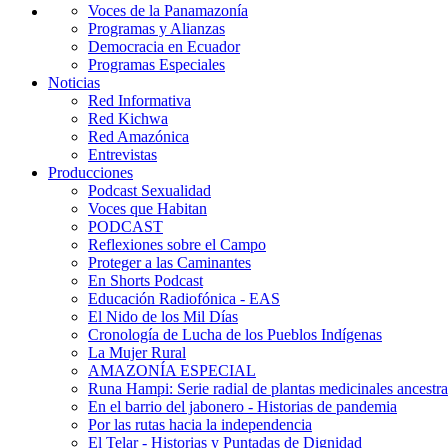
Voces de la Panamazonía
Programas y Alianzas
Democracia en Ecuador
Programas Especiales
Noticias
Red Informativa
Red Kichwa
Red Amazónica
Entrevistas
Producciones
Podcast Sexualidad
Voces que Habitan
PODCAST
Reflexiones sobre el Campo
Proteger a las Caminantes
En Shorts Podcast
Educación Radiofónica - EAS
El Nido de los Mil Días
Cronología de Lucha de los Pueblos Indígenas
La Mujer Rural
AMAZONÍA ESPECIAL
Runa Hampi: Serie radial de plantas medicinales ancestra
En el barrio del jabonero - Historias de pandemia
Por las rutas hacia la independencia
El Telar - Historias y Puntadas de Dignidad