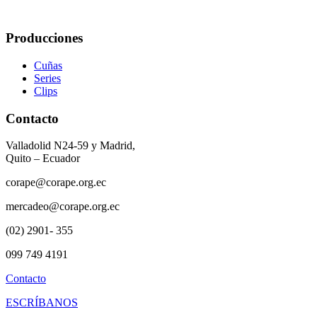
Producciones
Cuñas
Series
Clips
Contacto
Valladolid N24-59 y Madrid,
Quito – Ecuador
corape@corape.org.ec
mercadeo@corape.org.ec
(02) 2901- 355
099 749 4191
Contacto
ESCRÍBANOS