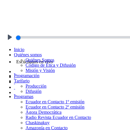
Play
Inicio
Quiénes somos
Quiénes Somos
Escúchanos en vivo
Código de Ética y Difusión
Misión y Visión
Programación
Tarifario
Producción
Difusión
Programas
Ecuador en Contacto 1º emisión
Ecuador en Contacto 2º emisión
Ágora Democrática
Radio Revista Ecuador en Contacto
Chaskinakuy
Amazonía en Contacto