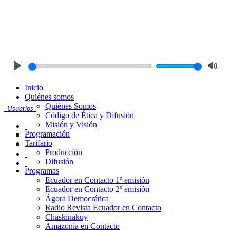
Play
Mute
Inicio
Quiénes somos
Quiénes Somos
Usuarios
Código de Ética y Difusión
Misión y Visión
Programación
Tarifario
Producción
Difusión
Programas
Ecuador en Contacto 1º emisión
Ecuador en Contacto 2º emisión
Ágora Democrática
Radio Revista Ecuador en Contacto
Chaskinakuy
Amazonía en Contacto