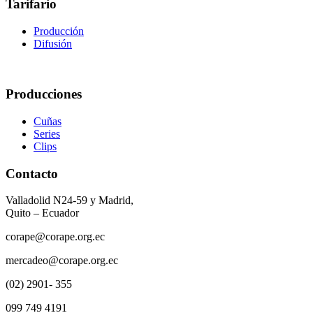
Tarifario
Producción
Difusión
Producciones
Cuñas
Series
Clips
Contacto
Valladolid N24-59 y Madrid,
Quito – Ecuador
corape@corape.org.ec
mercadeo@corape.org.ec
(02) 2901- 355
099 749 4191