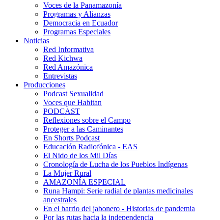
Voces de la Panamazonía
Programas y Alianzas
Democracia en Ecuador
Programas Especiales
Noticias
Red Informativa
Red Kichwa
Red Amazónica
Entrevistas
Producciones
Podcast Sexualidad
Voces que Habitan
PODCAST
Reflexiones sobre el Campo
Proteger a las Caminantes
En Shorts Podcast
Educación Radiofónica - EAS
El Nido de los Mil Días
Cronología de Lucha de los Pueblos Indígenas
La Mujer Rural
AMAZONÍA ESPECIAL
Runa Hampi: Serie radial de plantas medicinales
ancestrales
En el barrio del jabonero - Historias de pandemia
Por las rutas hacia la independencia