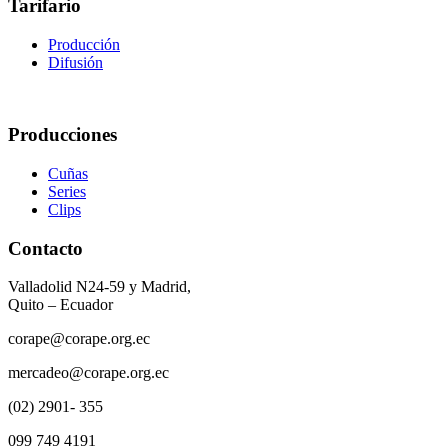
Tarifario
Producción
Difusión
Producciones
Cuñas
Series
Clips
Contacto
Valladolid N24-59 y Madrid,
Quito – Ecuador
corape@corape.org.ec
mercadeo@corape.org.ec
(02) 2901- 355
099 749 4191