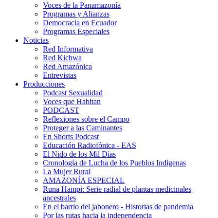
Voces de la Panamazonía
Programas y Alianzas
Democracia en Ecuador
Programas Especiales
Noticias
Red Informativa
Red Kichwa
Red Amazónica
Entrevistas
Producciones
Podcast Sexualidad
Voces que Habitan
PODCAST
Reflexiones sobre el Campo
Proteger a las Caminantes
En Shorts Podcast
Educación Radiofónica - EAS
El Nido de los Mil Días
Cronología de Lucha de los Pueblos Indígenas
La Mujer Rural
AMAZONÍA ESPECIAL
Runa Hampi: Serie radial de plantas medicinales
ancestrales
En el barrio del jabonero - Historias de pandemia
Por las rutas hacia la independencia