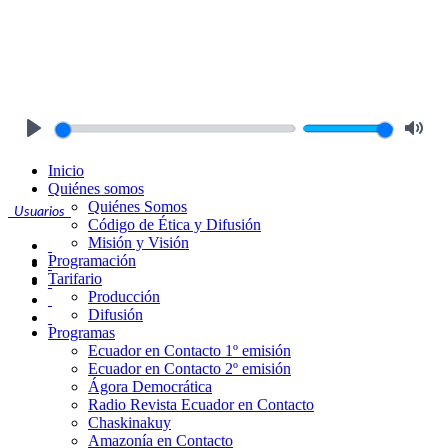
Play
Mute
Inicio
Quiénes somos
Quiénes Somos
Usuarios
Código de Ética y Difusión
Misión y Visión
Programación
Tarifario
Producción
Difusión
Programas
Ecuador en Contacto 1º emisión
Ecuador en Contacto 2º emisión
Ágora Democrática
Radio Revista Ecuador en Contacto
Chaskinakuy
Amazonía en Contacto