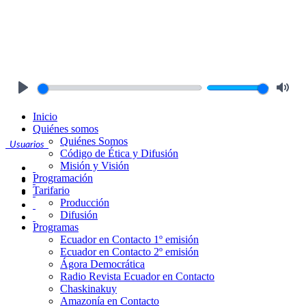
Play
Mute
Inicio
Quiénes somos
Quiénes Somos
Usuarios
Código de Ética y Difusión
Misión y Visión
Programación
Tarifario
Producción
Difusión
Programas
Ecuador en Contacto 1º emisión
Ecuador en Contacto 2º emisión
Ágora Democrática
Radio Revista Ecuador en Contacto
Chaskinakuy
Amazonía en Contacto