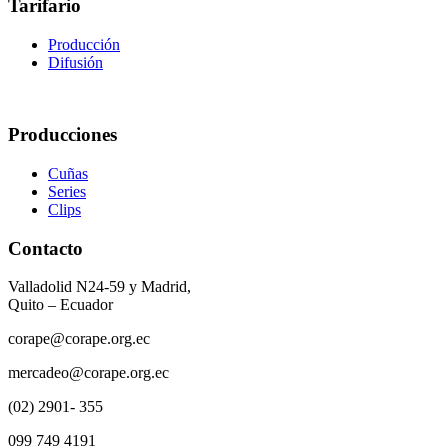
Tarifario
Producción
Difusión
Producciones
Cuñas
Series
Clips
Contacto
Valladolid N24-59 y Madrid,
Quito – Ecuador
corape@corape.org.ec
mercadeo@corape.org.ec
(02) 2901- 355
099 749 4191