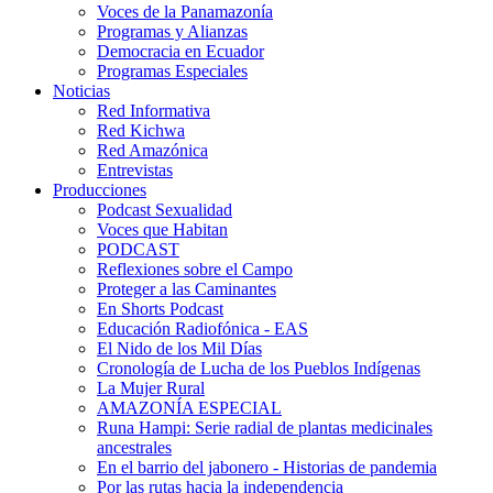
Voces de la Panamazonía
Programas y Alianzas
Democracia en Ecuador
Programas Especiales
Noticias
Red Informativa
Red Kichwa
Red Amazónica
Entrevistas
Producciones
Podcast Sexualidad
Voces que Habitan
PODCAST
Reflexiones sobre el Campo
Proteger a las Caminantes
En Shorts Podcast
Educación Radiofónica - EAS
El Nido de los Mil Días
Cronología de Lucha de los Pueblos Indígenas
La Mujer Rural
AMAZONÍA ESPECIAL
Runa Hampi: Serie radial de plantas medicinales
ancestrales
En el barrio del jabonero - Historias de pandemia
Por las rutas hacia la independencia