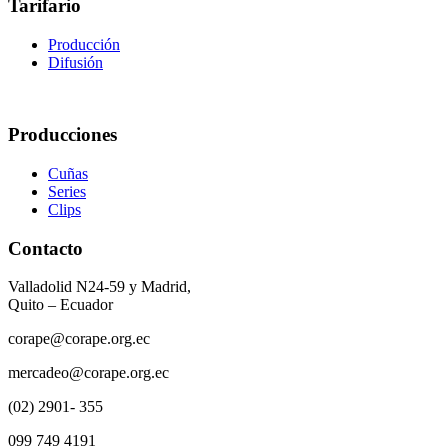
Tarifario
Producción
Difusión
Producciones
Cuñas
Series
Clips
Contacto
Valladolid N24-59 y Madrid,
Quito – Ecuador
corape@corape.org.ec
mercadeo@corape.org.ec
(02) 2901- 355
099 749 4191