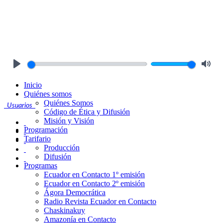
Play
Mute
Inicio
Quiénes somos
Quiénes Somos
Usuarios
Código de Ética y Difusión
Misión y Visión
Programación
Tarifario
Producción
Difusión
Programas
Ecuador en Contacto 1º emisión
Ecuador en Contacto 2º emisión
Ágora Democrática
Radio Revista Ecuador en Contacto
Chaskinakuy
Amazonía en Contacto