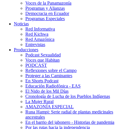
Voces de la Panamazonía
Programas y Alianzas
Democracia en Ecuador
Programas Especiales
Noticias
Red Informativa
Red Kichwa
Red Amazónica
Entrevistas
Producciones
Podcast Sexualidad
Voces que Habitan
PODCAST
Reflexiones sobre el Campo
Proteger a las Caminantes
En Shorts Podcast
Educación Radiofónica - EAS
El Nido de los Mil Días
Cronología de Lucha de los Pueblos Indígenas
La Mujer Rural
AMAZONÍA ESPECIAL
Runa Hampi: Serie radial de plantas medicinales
ancestrales
En el barrio del jabonero - Historias de pandemia
Por las rutas hacia la independencia