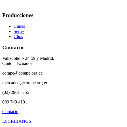
Producciones
Cuñas
Series
Clips
Contacto
Valladolid N24-59 y Madrid,
Quito – Ecuador
corape@corape.org.ec
mercadeo@corape.org.ec
(02) 2901- 355
099 749 4191
Contacto
ESCRÍBANOS