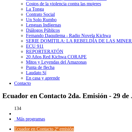
Costos de la violencia contra las mujeres
La Tonga
Contrato Social
Un Solo Rumbo
Lenguas Indígenas
Diálogos Públicos
Fernando Daquilema - Radio Novela Kichwa
SERIE DOMITILA: LA REBELDÍA DE LAS MINE
ECU 911
REPORTERATÓN
20 Años Red Kichwa CORAPE
Mitos y Leyendas del Amazonas
Punta de flecha
Laudato Sí
En casa y aprende
Contacto
Ecuador en Contacto 2da. Emisión - 29 de 
134
Más programas
Ecuador en Contacto 2º emisión