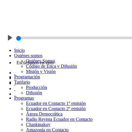
Play
Inicio
Quiénes somos
Quiénes Somos
Escúchanos en vivo
Código de Ética y Difusión
Misión y Visión
Programación
Tarifario
Producción
Difusión
Programas
Ecuador en Contacto 1º emisión
Ecuador en Contacto 2º emisión
Ágora Democrática
Radio Revista Ecuador en Contacto
Chaskinakuy
Amazonía en Contacto