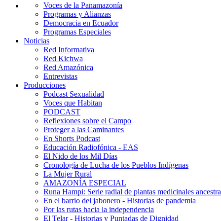
Voces de la Panamazonía
Programas y Alianzas
Democracia en Ecuador
Programas Especiales
Noticias
Red Informativa
Red Kichwa
Red Amazónica
Entrevistas
Producciones
Podcast Sexualidad
Voces que Habitan
PODCAST
Reflexiones sobre el Campo
Proteger a las Caminantes
En Shorts Podcast
Educación Radiofónica - EAS
El Nido de los Mil Días
Cronología de Lucha de los Pueblos Indígenas
La Mujer Rural
AMAZONÍA ESPECIAL
Runa Hampi: Serie radial de plantas medicinales ancestra
En el barrio del jabonero - Historias de pandemia
Por las rutas hacia la independencia
El Telar - Historias y Puntadas de Dignidad