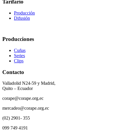
Tarifario
Producción
Difusión
Producciones
Cuñas
Series
Clips
Contacto
Valladolid N24-59 y Madrid,
Quito – Ecuador
corape@corape.org.ec
mercadeo@corape.org.ec
(02) 2901- 355
099 749 4191