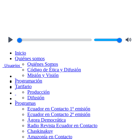
Play
Mute
Inicio
Quiénes somos
Quiénes Somos
Usuarios
Código de Ética y Difusión
Misión y Visión
Programación
Tarifario
Producción
Difusión
Programas
Ecuador en Contacto 1º emisión
Ecuador en Contacto 2º emisión
Ágora Democrática
Radio Revista Ecuador en Contacto
Chaskinakuy
Amazonía en Contacto