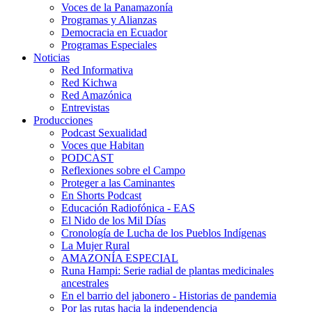
Voces de la Panamazonía
Programas y Alianzas
Democracia en Ecuador
Programas Especiales
Noticias
Red Informativa
Red Kichwa
Red Amazónica
Entrevistas
Producciones
Podcast Sexualidad
Voces que Habitan
PODCAST
Reflexiones sobre el Campo
Proteger a las Caminantes
En Shorts Podcast
Educación Radiofónica - EAS
El Nido de los Mil Días
Cronología de Lucha de los Pueblos Indígenas
La Mujer Rural
AMAZONÍA ESPECIAL
Runa Hampi: Serie radial de plantas medicinales
ancestrales
En el barrio del jabonero - Historias de pandemia
Por las rutas hacia la independencia