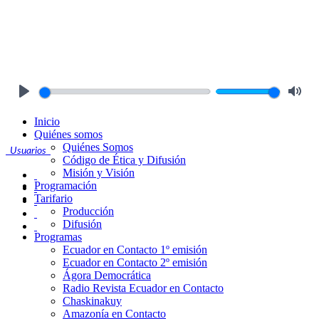
Play
Mute
Inicio
Quiénes somos
Quiénes Somos
Usuarios
Código de Ética y Difusión
Misión y Visión
Programación
Tarifario
Producción
Difusión
Programas
Ecuador en Contacto 1º emisión
Ecuador en Contacto 2º emisión
Ágora Democrática
Radio Revista Ecuador en Contacto
Chaskinakuy
Amazonía en Contacto