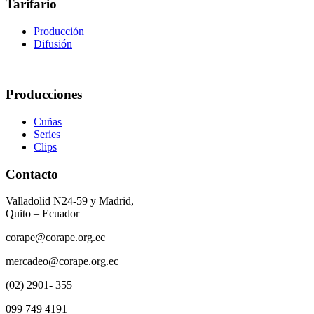
Tarifario
Producción
Difusión
Producciones
Cuñas
Series
Clips
Contacto
Valladolid N24-59 y Madrid,
Quito – Ecuador
corape@corape.org.ec
mercadeo@corape.org.ec
(02) 2901- 355
099 749 4191