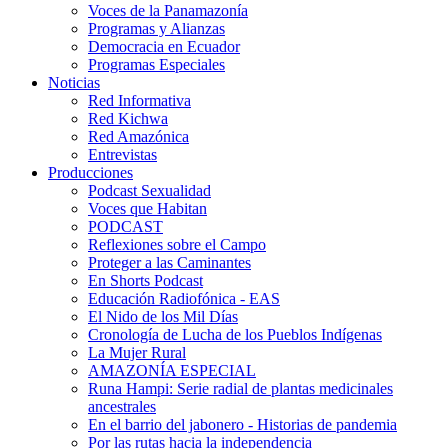
Voces de la Panamazonía
Programas y Alianzas
Democracia en Ecuador
Programas Especiales
Noticias
Red Informativa
Red Kichwa
Red Amazónica
Entrevistas
Producciones
Podcast Sexualidad
Voces que Habitan
PODCAST
Reflexiones sobre el Campo
Proteger a las Caminantes
En Shorts Podcast
Educación Radiofónica - EAS
El Nido de los Mil Días
Cronología de Lucha de los Pueblos Indígenas
La Mujer Rural
AMAZONÍA ESPECIAL
Runa Hampi: Serie radial de plantas medicinales
ancestrales
En el barrio del jabonero - Historias de pandemia
Por las rutas hacia la independencia