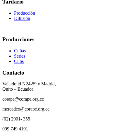
Tarifario
Producción
Difusión
Producciones
Cuñas
Series
Clips
Contacto
Valladolid N24-59 y Madrid,
Quito – Ecuador
corape@corape.org.ec
mercadeo@corape.org.ec
(02) 2901- 355
099 749 4191