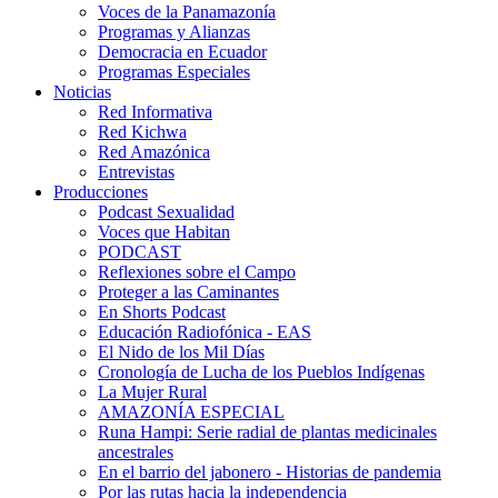
Voces de la Panamazonía
Programas y Alianzas
Democracia en Ecuador
Programas Especiales
Noticias
Red Informativa
Red Kichwa
Red Amazónica
Entrevistas
Producciones
Podcast Sexualidad
Voces que Habitan
PODCAST
Reflexiones sobre el Campo
Proteger a las Caminantes
En Shorts Podcast
Educación Radiofónica - EAS
El Nido de los Mil Días
Cronología de Lucha de los Pueblos Indígenas
La Mujer Rural
AMAZONÍA ESPECIAL
Runa Hampi: Serie radial de plantas medicinales
ancestrales
En el barrio del jabonero - Historias de pandemia
Por las rutas hacia la independencia