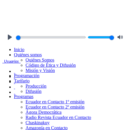
Play
Mute
Inicio
Quiénes somos
Quiénes Somos
Usuarios
Código de Ética y Difusión
Misión y Visión
Programación
Tarifario
Producción
Difusión
Programas
Ecuador en Contacto 1º emisión
Ecuador en Contacto 2º emisión
Ágora Democrática
Radio Revista Ecuador en Contacto
Chaskinakuy
Amazonía en Contacto