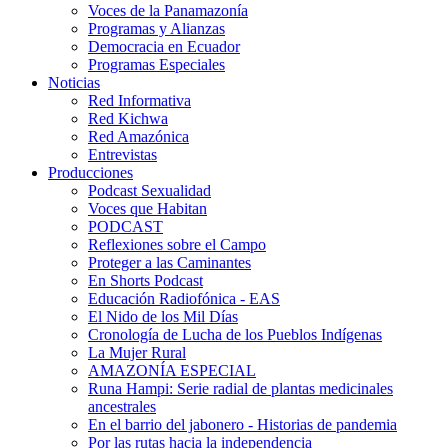
Voces de la Panamazonía
Programas y Alianzas
Democracia en Ecuador
Programas Especiales
Noticias
Red Informativa
Red Kichwa
Red Amazónica
Entrevistas
Producciones
Podcast Sexualidad
Voces que Habitan
PODCAST
Reflexiones sobre el Campo
Proteger a las Caminantes
En Shorts Podcast
Educación Radiofónica - EAS
El Nido de los Mil Días
Cronología de Lucha de los Pueblos Indígenas
La Mujer Rural
AMAZONÍA ESPECIAL
Runa Hampi: Serie radial de plantas medicinales
ancestrales
En el barrio del jabonero - Historias de pandemia
Por las rutas hacia la independencia