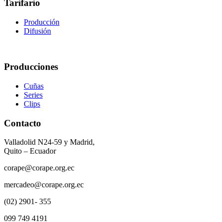
Tarifario
Producción
Difusión
Producciones
Cuñas
Series
Clips
Contacto
Valladolid N24-59 y Madrid,
Quito – Ecuador
corape@corape.org.ec
mercadeo@corape.org.ec
(02) 2901- 355
099 749 4191