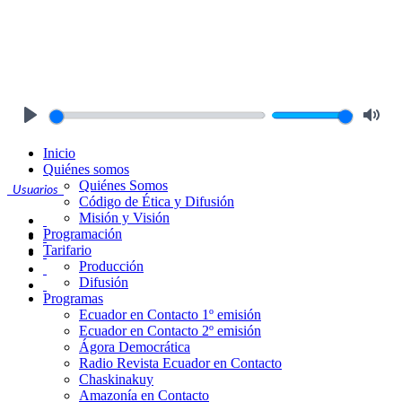
Play
Mute
Inicio
Quiénes somos
Quiénes Somos
Usuarios
Código de Ética y Difusión
Misión y Visión
Programación
Tarifario
Producción
Difusión
Programas
Ecuador en Contacto 1º emisión
Ecuador en Contacto 2º emisión
Ágora Democrática
Radio Revista Ecuador en Contacto
Chaskinakuy
Amazonía en Contacto