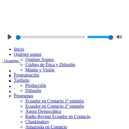
Play
Mute
Inicio
Quiénes somos
Quiénes Somos
Usuarios
Código de Ética y Difusión
Misión y Visión
Programación
Tarifario
Producción
Difusión
Programas
Ecuador en Contacto 1º emisión
Ecuador en Contacto 2º emisión
Ágora Democrática
Radio Revista Ecuador en Contacto
Chaskinakuy
Amazonía en Contacto