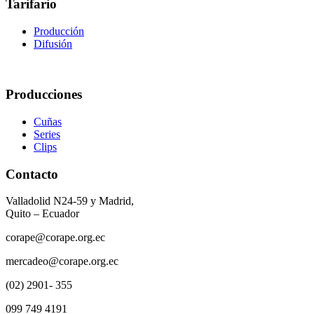
Tarifario
Producción
Difusión
Producciones
Cuñas
Series
Clips
Contacto
Valladolid N24-59 y Madrid,
Quito – Ecuador
corape@corape.org.ec
mercadeo@corape.org.ec
(02) 2901- 355
099 749 4191