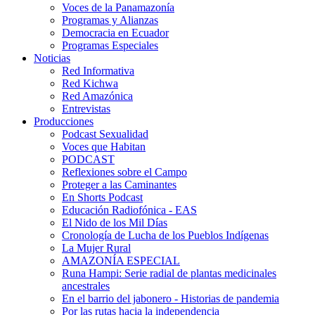
Voces de la Panamazonía
Programas y Alianzas
Democracia en Ecuador
Programas Especiales
Noticias
Red Informativa
Red Kichwa
Red Amazónica
Entrevistas
Producciones
Podcast Sexualidad
Voces que Habitan
PODCAST
Reflexiones sobre el Campo
Proteger a las Caminantes
En Shorts Podcast
Educación Radiofónica - EAS
El Nido de los Mil Días
Cronología de Lucha de los Pueblos Indígenas
La Mujer Rural
AMAZONÍA ESPECIAL
Runa Hampi: Serie radial de plantas medicinales
ancestrales
En el barrio del jabonero - Historias de pandemia
Por las rutas hacia la independencia