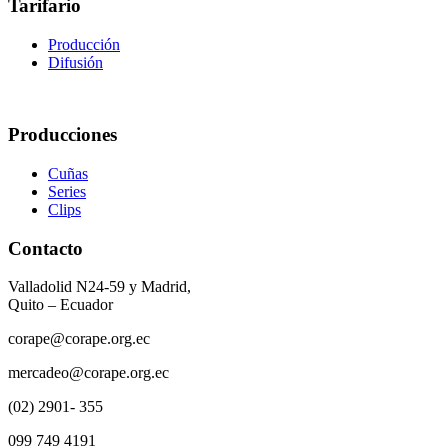
Tarifario
Producción
Difusión
Producciones
Cuñas
Series
Clips
Contacto
Valladolid N24-59 y Madrid,
Quito – Ecuador
corape@corape.org.ec
mercadeo@corape.org.ec
(02) 2901- 355
099 749 4191