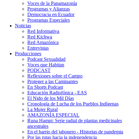
Voces de la Panamazonía
Programas y Alianzas
Democracia en Ecuador
Programas Especiales
Noticias
Red Informativa
Red Kichwa
Red Amazónica
Entrevistas
Producciones
Podcast Sexualidad
Voces que Habitan
PODCAST
Reflexiones sobre el Campo
Proteger a las Caminantes
En Shorts Podcast
Educación Radiofónica - EAS
El Nido de los Mil Días
Cronología de Lucha de los Pueblos Indígenas
La Mujer Rural
AMAZONÍA ESPECIAL
Runa Hampi: Serie radial de plantas medicinales
ancestrales
En el barrio del jabonero - Historias de pandemia
Por las rutas hacia la independencia