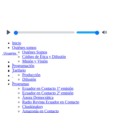
Play
Mute
Inicio
Quiénes somos
Quiénes Somos
Usuarios
Código de Ética y Difusión
Misión y Visión
Programación
Tarifario
Producción
Difusión
Programas
Ecuador en Contacto 1º emisión
Ecuador en Contacto 2º emisión
Ágora Democrática
Radio Revista Ecuador en Contacto
Chaskinakuy
Amazonía en Contacto