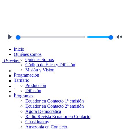
Play
Mute
Inicio
Quiénes somos
Quiénes Somos
Usuarios
Código de Ética y Difusión
Misión y Visión
Programación
Tarifario
Producción
Difusión
Programas
Ecuador en Contacto 1º emisión
Ecuador en Contacto 2º emisión
Ágora Democrática
Radio Revista Ecuador en Contacto
Chaskinakuy
Amazonía en Contacto