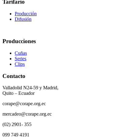
Tarifario
Producción
Difusión
Producciones
Cuñas
Series
Clips
Contacto
Valladolid N24-59 y Madrid,
Quito – Ecuador
corape@corape.org.ec
mercadeo@corape.org.ec
(02) 2901- 355
099 749 4191