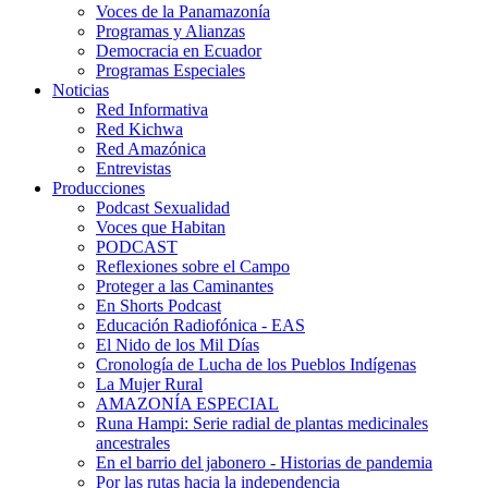
Voces de la Panamazonía
Programas y Alianzas
Democracia en Ecuador
Programas Especiales
Noticias
Red Informativa
Red Kichwa
Red Amazónica
Entrevistas
Producciones
Podcast Sexualidad
Voces que Habitan
PODCAST
Reflexiones sobre el Campo
Proteger a las Caminantes
En Shorts Podcast
Educación Radiofónica - EAS
El Nido de los Mil Días
Cronología de Lucha de los Pueblos Indígenas
La Mujer Rural
AMAZONÍA ESPECIAL
Runa Hampi: Serie radial de plantas medicinales
ancestrales
En el barrio del jabonero - Historias de pandemia
Por las rutas hacia la independencia