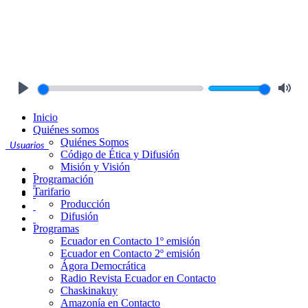
Play
Mute
Inicio
Quiénes somos
Quiénes Somos
Usuarios
Código de Ética y Difusión
Misión y Visión
Programación
Tarifario
Producción
Difusión
Programas
Ecuador en Contacto 1º emisión
Ecuador en Contacto 2º emisión
Ágora Democrática
Radio Revista Ecuador en Contacto
Chaskinakuy
Amazonía en Contacto