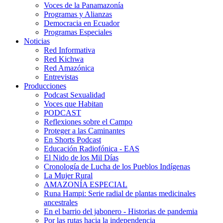
Voces de la Panamazonía
Programas y Alianzas
Democracia en Ecuador
Programas Especiales
Noticias
Red Informativa
Red Kichwa
Red Amazónica
Entrevistas
Producciones
Podcast Sexualidad
Voces que Habitan
PODCAST
Reflexiones sobre el Campo
Proteger a las Caminantes
En Shorts Podcast
Educación Radiofónica - EAS
El Nido de los Mil Días
Cronología de Lucha de los Pueblos Indígenas
La Mujer Rural
AMAZONÍA ESPECIAL
Runa Hampi: Serie radial de plantas medicinales
ancestrales
En el barrio del jabonero - Historias de pandemia
Por las rutas hacia la independencia