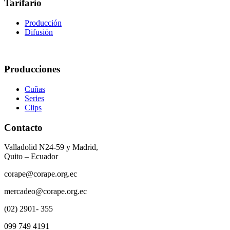
Tarifario
Producción
Difusión
Producciones
Cuñas
Series
Clips
Contacto
Valladolid N24-59 y Madrid,
Quito – Ecuador
corape@corape.org.ec
mercadeo@corape.org.ec
(02) 2901- 355
099 749 4191