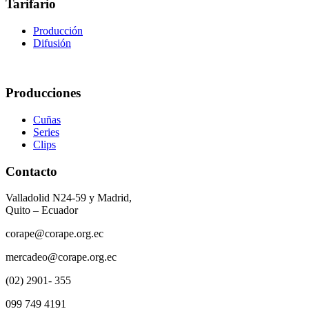
Tarifario
Producción
Difusión
Producciones
Cuñas
Series
Clips
Contacto
Valladolid N24-59 y Madrid,
Quito – Ecuador
corape@corape.org.ec
mercadeo@corape.org.ec
(02) 2901- 355
099 749 4191