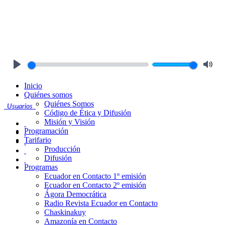
Play
Mute
Inicio
Quiénes somos
Quiénes Somos
Usuarios
Código de Ética y Difusión
Misión y Visión
Programación
Tarifario
Producción
Difusión
Programas
Ecuador en Contacto 1º emisión
Ecuador en Contacto 2º emisión
Ágora Democrática
Radio Revista Ecuador en Contacto
Chaskinakuy
Amazonía en Contacto