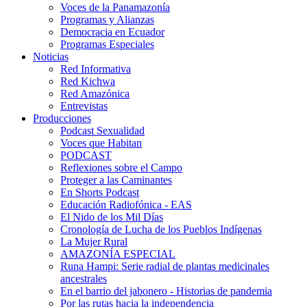
Voces de la Panamazonía
Programas y Alianzas
Democracia en Ecuador
Programas Especiales
Noticias
Red Informativa
Red Kichwa
Red Amazónica
Entrevistas
Producciones
Podcast Sexualidad
Voces que Habitan
PODCAST
Reflexiones sobre el Campo
Proteger a las Caminantes
En Shorts Podcast
Educación Radiofónica - EAS
El Nido de los Mil Días
Cronología de Lucha de los Pueblos Indígenas
La Mujer Rural
AMAZONÍA ESPECIAL
Runa Hampi: Serie radial de plantas medicinales
ancestrales
En el barrio del jabonero - Historias de pandemia
Por las rutas hacia la independencia