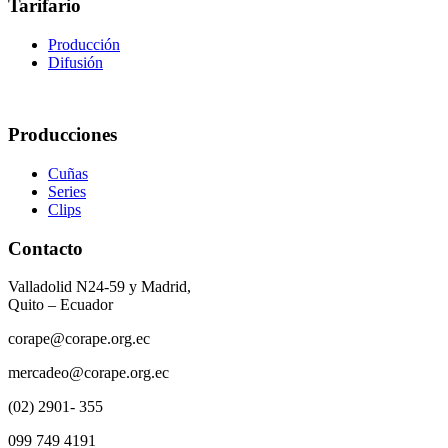
Tarifario
Producción
Difusión
Producciones
Cuñas
Series
Clips
Contacto
Valladolid N24-59 y Madrid,
Quito – Ecuador
corape@corape.org.ec
mercadeo@corape.org.ec
(02) 2901- 355
099 749 4191