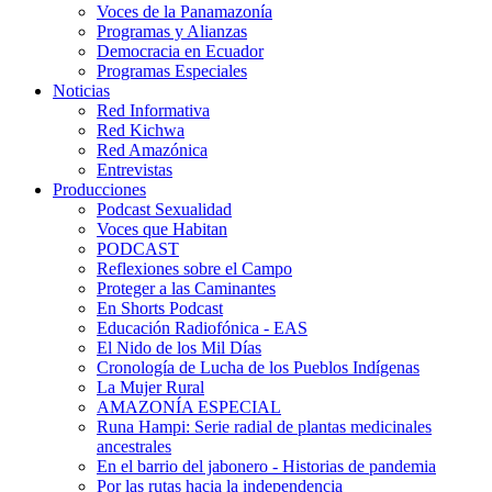
Voces de la Panamazonía
Programas y Alianzas
Democracia en Ecuador
Programas Especiales
Noticias
Red Informativa
Red Kichwa
Red Amazónica
Entrevistas
Producciones
Podcast Sexualidad
Voces que Habitan
PODCAST
Reflexiones sobre el Campo
Proteger a las Caminantes
En Shorts Podcast
Educación Radiofónica - EAS
El Nido de los Mil Días
Cronología de Lucha de los Pueblos Indígenas
La Mujer Rural
AMAZONÍA ESPECIAL
Runa Hampi: Serie radial de plantas medicinales
ancestrales
En el barrio del jabonero - Historias de pandemia
Por las rutas hacia la independencia