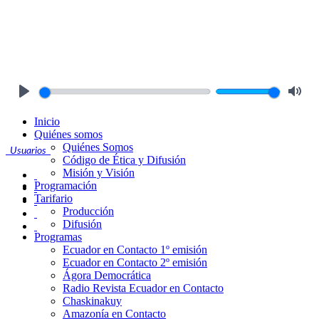
Play
Mute
Inicio
Quiénes somos
Quiénes Somos
Usuarios
Código de Ética y Difusión
Misión y Visión
Programación
Tarifario
Producción
Difusión
Programas
Ecuador en Contacto 1º emisión
Ecuador en Contacto 2º emisión
Ágora Democrática
Radio Revista Ecuador en Contacto
Chaskinakuy
Amazonía en Contacto