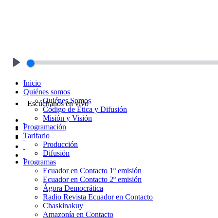
Play
Inicio
Quiénes somos
Quiénes Somos
Escúchanos en vivo
Código de Ética y Difusión
Misión y Visión
Programación
Tarifario
Producción
Difusión
Programas
Ecuador en Contacto 1º emisión
Ecuador en Contacto 2º emisión
Ágora Democrática
Radio Revista Ecuador en Contacto
Chaskinakuy
Amazonía en Contacto