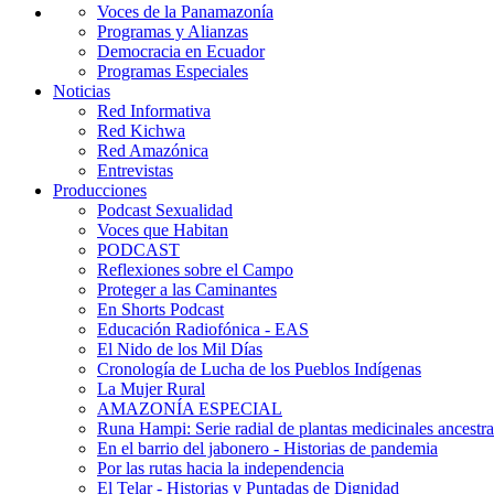
Voces de la Panamazonía
Programas y Alianzas
Democracia en Ecuador
Programas Especiales
Noticias
Red Informativa
Red Kichwa
Red Amazónica
Entrevistas
Producciones
Podcast Sexualidad
Voces que Habitan
PODCAST
Reflexiones sobre el Campo
Proteger a las Caminantes
En Shorts Podcast
Educación Radiofónica - EAS
El Nido de los Mil Días
Cronología de Lucha de los Pueblos Indígenas
La Mujer Rural
AMAZONÍA ESPECIAL
Runa Hampi: Serie radial de plantas medicinales ancestra
En el barrio del jabonero - Historias de pandemia
Por las rutas hacia la independencia
El Telar - Historias y Puntadas de Dignidad