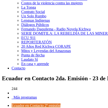
Costos de la violencia contra las mujeres
La Tonga
Contrato Social
Un Solo Rumbo
Lenguas Indígenas
Diálogos Públicos
Fernando Daquilema - Radio Novela Kichwa
SERIE DOMITILA: LA REBELDÍA DE LAS MINE
ECU 911
REPORTERATÓN
20 Años Red Kichwa CORAPE
Mitos y Leyendas del Amazonas
Punta de flecha
Laudato Sí
En casa y aprende
Contacto
Ecuador en Contacto 2da. Emisión - 23 de
244
Más programas
Ecuador en Contacto 2º emisión