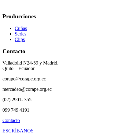
Producciones
Cuñas
Series
Clips
Contacto
Valladolid N24-59 y Madrid,
Quito – Ecuador
corape@corape.org.ec
mercadeo@corape.org.ec
(02) 2901- 355
099 749 4191
Contacto
ESCRÍBANOS