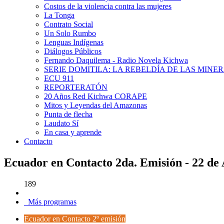
Costos de la violencia contra las mujeres
La Tonga
Contrato Social
Un Solo Rumbo
Lenguas Indígenas
Diálogos Públicos
Fernando Daquilema - Radio Novela Kichwa
SERIE DOMITILA: LA REBELDÍA DE LAS MINE
ECU 911
REPORTERATÓN
20 Años Red Kichwa CORAPE
Mitos y Leyendas del Amazonas
Punta de flecha
Laudato Sí
En casa y aprende
Contacto
Ecuador en Contacto 2da. Emisión - 22 de 
189
Más programas
Ecuador en Contacto 2º emisión