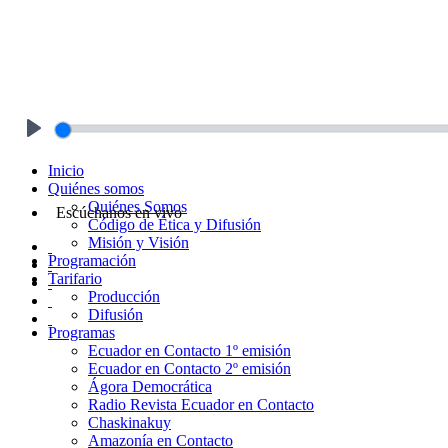
Play
Inicio
Quiénes somos
Quiénes Somos
Escúchanos en vivo
Código de Ética y Difusión
Misión y Visión
Programación
Tarifario
Producción
Difusión
Programas
Ecuador en Contacto 1º emisión
Ecuador en Contacto 2º emisión
Ágora Democrática
Radio Revista Ecuador en Contacto
Chaskinakuy
Amazonía en Contacto