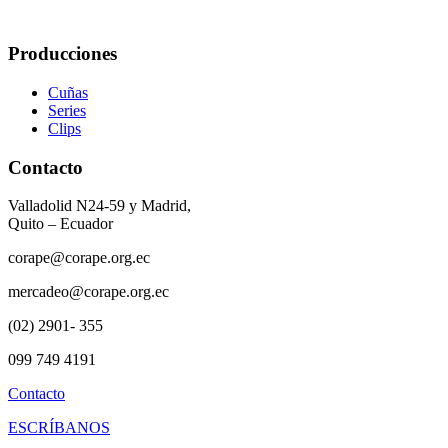
Producciones
Cuñas
Series
Clips
Contacto
Valladolid N24-59 y Madrid,
Quito – Ecuador
corape@corape.org.ec
mercadeo@corape.org.ec
(02) 2901- 355
099 749 4191
Contacto
ESCRÍBANOS