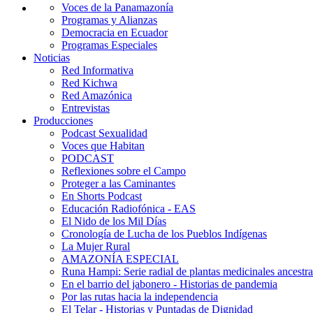
Voces de la Panamazonía
Programas y Alianzas
Democracia en Ecuador
Programas Especiales
Noticias
Red Informativa
Red Kichwa
Red Amazónica
Entrevistas
Producciones
Podcast Sexualidad
Voces que Habitan
PODCAST
Reflexiones sobre el Campo
Proteger a las Caminantes
En Shorts Podcast
Educación Radiofónica - EAS
El Nido de los Mil Días
Cronología de Lucha de los Pueblos Indígenas
La Mujer Rural
AMAZONÍA ESPECIAL
Runa Hampi: Serie radial de plantas medicinales ancestra
En el barrio del jabonero - Historias de pandemia
Por las rutas hacia la independencia
El Telar - Historias y Puntadas de Dignidad