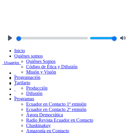
Play
Mute
Inicio
Quiénes somos
Quiénes Somos
Usuarios
Código de Ética y Difusión
Misión y Visión
Programación
Tarifario
Producción
Difusión
Programas
Ecuador en Contacto 1º emisión
Ecuador en Contacto 2º emisión
Ágora Democrática
Radio Revista Ecuador en Contacto
Chaskinakuy
Amazonía en Contacto