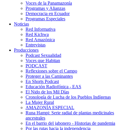
Voces de la Panamazonía
Programas y Alianzas
Democracia en Ecuador
Programas Especiales
Noticias
Red Informativa
Red Kichwa
Red Amazónica
Entrevistas
Producciones
Podcast Sexualidad
Voces que Habitan
PODCAST
Reflexiones sobre el Campo
Proteger a las Caminantes
En Shorts Podcast
Educación Radiofónica - EAS
El Nido de los Mil Días
Cronología de Lucha de los Pueblos Indígenas
La Mujer Rural
AMAZONÍA ESPECIAL
Runa Hampi: Serie radial de plantas medicinales
ancestrales
En el barrio del jabonero - Historias de pandemia
Por las rutas hacia la independencia