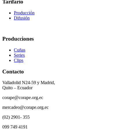
Tarifario
Producción
Difusión
Producciones
Cuñas
Series
Clips
Contacto
Valladolid N24-59 y Madrid,
Quito – Ecuador
corape@corape.org.ec
mercadeo@corape.org.ec
(02) 2901- 355
099 749 4191