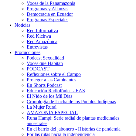
Voces de la Panamazonía
Programas y Alianzas
Democracia en Ecuador
Programas Especiales
Noticias
Red Informativa
Red Kichwa
Red Amazónica
Entrevistas
Producciones
Podcast Sexualidad
Voces que Habitan
PODCAST
Reflexiones sobre el Campo
Proteger a las Caminantes
En Shorts Podcast
Educación Radiofónica - EAS
El Nido de los Mil Días
Cronología de Lucha de los Pueblos Indígenas
La Mujer Rural
AMAZONÍA ESPECIAL
Runa Hampi: Serie radial de plantas medicinales
ancestrales
En el barrio del jabonero - Historias de pandemia
Por las rutas hacia la independencia