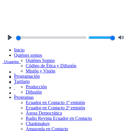
Play
Mute
Inicio
Quiénes somos
Quiénes Somos
Usuarios
Código de Ética y Difusión
Misión y Visión
Programación
Tarifario
Producción
Difusión
Programas
Ecuador en Contacto 1º emisión
Ecuador en Contacto 2º emisión
Ágora Democrática
Radio Revista Ecuador en Contacto
Chaskinakuy
Amazonía en Contacto