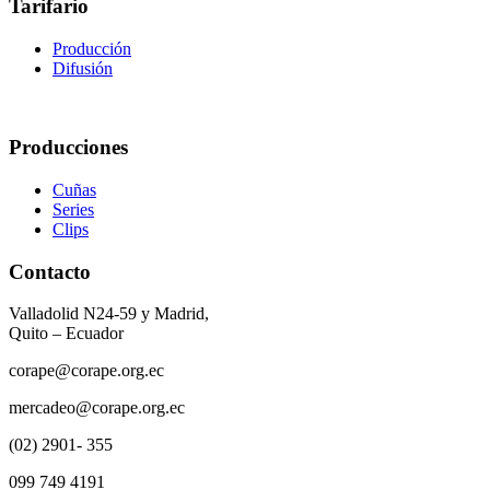
Tarifario
Producción
Difusión
Producciones
Cuñas
Series
Clips
Contacto
Valladolid N24-59 y Madrid,
Quito – Ecuador
corape@corape.org.ec
mercadeo@corape.org.ec
(02) 2901- 355
099 749 4191