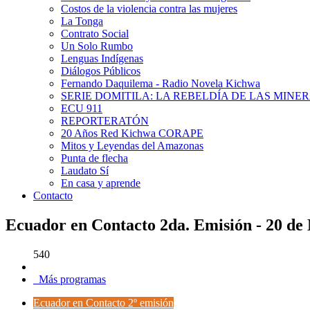
Costos de la violencia contra las mujeres
La Tonga
Contrato Social
Un Solo Rumbo
Lenguas Indígenas
Diálogos Públicos
Fernando Daquilema - Radio Novela Kichwa
SERIE DOMITILA: LA REBELDÍA DE LAS MINE
ECU 911
REPORTERATÓN
20 Años Red Kichwa CORAPE
Mitos y Leyendas del Amazonas
Punta de flecha
Laudato Sí
En casa y aprende
Contacto
Ecuador en Contacto 2da. Emisión - 20 de
540
Más programas
Ecuador en Contacto 2º emisión