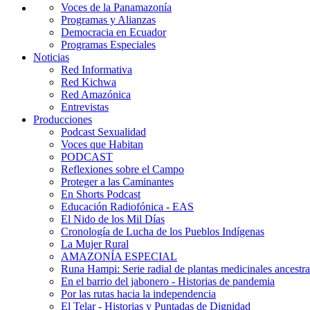
Voces de la Panamazonía
Programas y Alianzas
Democracia en Ecuador
Programas Especiales
Noticias
Red Informativa
Red Kichwa
Red Amazónica
Entrevistas
Producciones
Podcast Sexualidad
Voces que Habitan
PODCAST
Reflexiones sobre el Campo
Proteger a las Caminantes
En Shorts Podcast
Educación Radiofónica - EAS
El Nido de los Mil Días
Cronología de Lucha de los Pueblos Indígenas
La Mujer Rural
AMAZONÍA ESPECIAL
Runa Hampi: Serie radial de plantas medicinales ancestra
En el barrio del jabonero - Historias de pandemia
Por las rutas hacia la independencia
El Telar - Historias y Puntadas de Dignidad