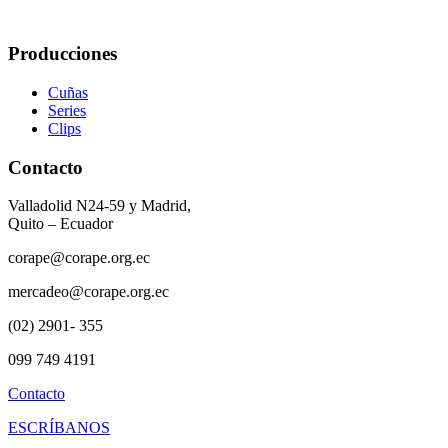
Producciones
Cuñas
Series
Clips
Contacto
Valladolid N24-59 y Madrid,
Quito – Ecuador
corape@corape.org.ec
mercadeo@corape.org.ec
(02) 2901- 355
099 749 4191
Contacto
ESCRÍBANOS