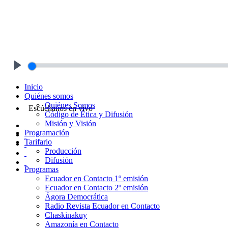
Play
Inicio
Quiénes somos
Quiénes Somos
Escúchanos en vivo
Código de Ética y Difusión
Misión y Visión
Programación
Tarifario
Producción
Difusión
Programas
Ecuador en Contacto 1º emisión
Ecuador en Contacto 2º emisión
Ágora Democrática
Radio Revista Ecuador en Contacto
Chaskinakuy
Amazonía en Contacto