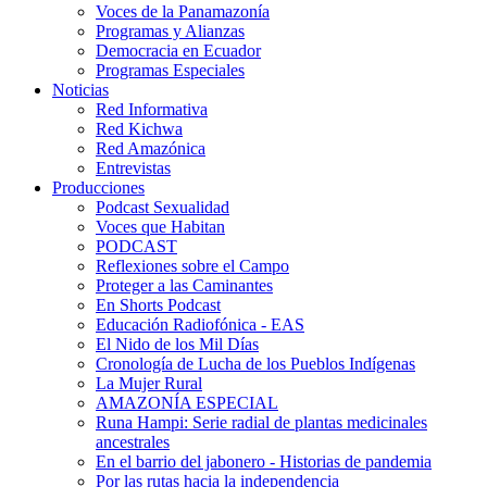
Voces de la Panamazonía
Programas y Alianzas
Democracia en Ecuador
Programas Especiales
Noticias
Red Informativa
Red Kichwa
Red Amazónica
Entrevistas
Producciones
Podcast Sexualidad
Voces que Habitan
PODCAST
Reflexiones sobre el Campo
Proteger a las Caminantes
En Shorts Podcast
Educación Radiofónica - EAS
El Nido de los Mil Días
Cronología de Lucha de los Pueblos Indígenas
La Mujer Rural
AMAZONÍA ESPECIAL
Runa Hampi: Serie radial de plantas medicinales
ancestrales
En el barrio del jabonero - Historias de pandemia
Por las rutas hacia la independencia