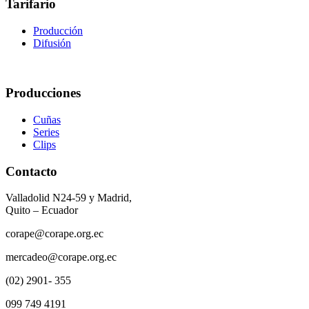
Tarifario
Producción
Difusión
Producciones
Cuñas
Series
Clips
Contacto
Valladolid N24-59 y Madrid,
Quito – Ecuador
corape@corape.org.ec
mercadeo@corape.org.ec
(02) 2901- 355
099 749 4191