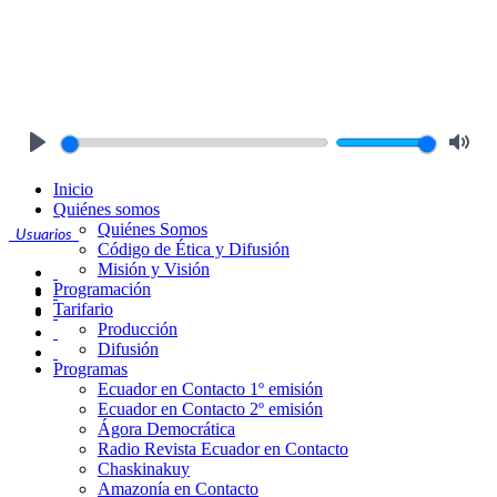
Play
Mute
Inicio
Quiénes somos
Quiénes Somos
Usuarios
Código de Ética y Difusión
Misión y Visión
Programación
Tarifario
Producción
Difusión
Programas
Ecuador en Contacto 1º emisión
Ecuador en Contacto 2º emisión
Ágora Democrática
Radio Revista Ecuador en Contacto
Chaskinakuy
Amazonía en Contacto