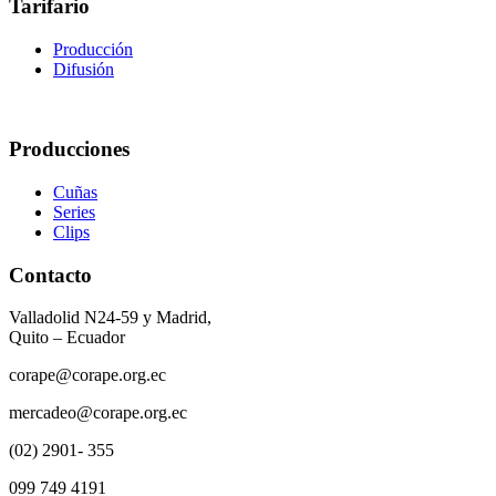
Tarifario
Producción
Difusión
Producciones
Cuñas
Series
Clips
Contacto
Valladolid N24-59 y Madrid,
Quito – Ecuador
corape@corape.org.ec
mercadeo@corape.org.ec
(02) 2901- 355
099 749 4191