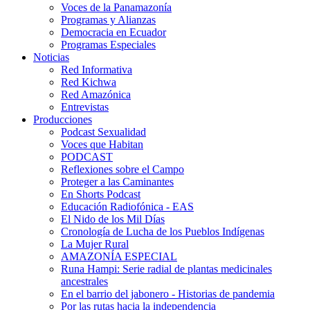
Voces de la Panamazonía
Programas y Alianzas
Democracia en Ecuador
Programas Especiales
Noticias
Red Informativa
Red Kichwa
Red Amazónica
Entrevistas
Producciones
Podcast Sexualidad
Voces que Habitan
PODCAST
Reflexiones sobre el Campo
Proteger a las Caminantes
En Shorts Podcast
Educación Radiofónica - EAS
El Nido de los Mil Días
Cronología de Lucha de los Pueblos Indígenas
La Mujer Rural
AMAZONÍA ESPECIAL
Runa Hampi: Serie radial de plantas medicinales
ancestrales
En el barrio del jabonero - Historias de pandemia
Por las rutas hacia la independencia