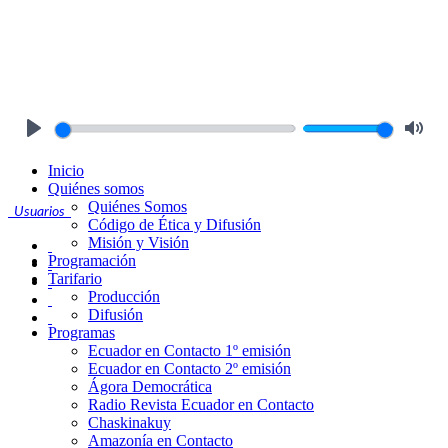
Play
Mute
Inicio
Quiénes somos
Quiénes Somos
Usuarios
Código de Ética y Difusión
Misión y Visión
Programación
Tarifario
Producción
Difusión
Programas
Ecuador en Contacto 1º emisión
Ecuador en Contacto 2º emisión
Ágora Democrática
Radio Revista Ecuador en Contacto
Chaskinakuy
Amazonía en Contacto