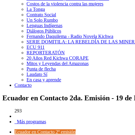
Costos de la violencia contra las mujeres
La Tonga
Contrato Social
Un Solo Rumbo
Lenguas Indígenas
Diálogos Públicos
Fernando Daquilema - Radio Novela Kichwa
SERIE DOMITILA: LA REBELDÍA DE LAS MINE
ECU 911
REPORTERATÓN
20 Años Red Kichwa CORAPE
Mitos y Leyendas del Amazonas
Punta de flecha
Laudato Sí
En casa y aprende
Contacto
Ecuador en Contacto 2da. Emisión - 19 de
293
Más programas
Ecuador en Contacto 2º emisión