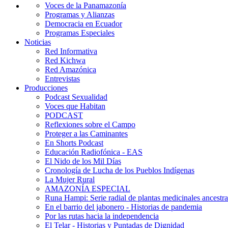
Voces de la Panamazonía
Programas y Alianzas
Democracia en Ecuador
Programas Especiales
Noticias
Red Informativa
Red Kichwa
Red Amazónica
Entrevistas
Producciones
Podcast Sexualidad
Voces que Habitan
PODCAST
Reflexiones sobre el Campo
Proteger a las Caminantes
En Shorts Podcast
Educación Radiofónica - EAS
El Nido de los Mil Días
Cronología de Lucha de los Pueblos Indígenas
La Mujer Rural
AMAZONÍA ESPECIAL
Runa Hampi: Serie radial de plantas medicinales ancestra
En el barrio del jabonero - Historias de pandemia
Por las rutas hacia la independencia
El Telar - Historias y Puntadas de Dignidad