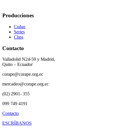
Producciones
Cuñas
Series
Clips
Contacto
Valladolid N24-59 y Madrid,
Quito – Ecuador
corape@corape.org.ec
mercadeo@corape.org.ec
(02) 2901- 355
099 749 4191
Contacto
ESCRÍBANOS