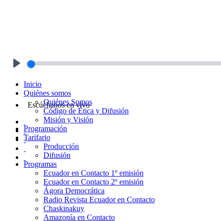
Play
Inicio
Quiénes somos
Quiénes Somos
Escúchanos en vivo
Código de Ética y Difusión
Misión y Visión
Programación
Tarifario
Producción
Difusión
Programas
Ecuador en Contacto 1º emisión
Ecuador en Contacto 2º emisión
Ágora Democrática
Radio Revista Ecuador en Contacto
Chaskinakuy
Amazonía en Contacto