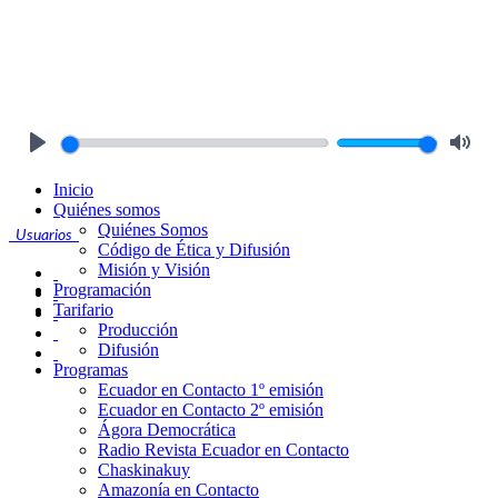
Play
Mute
Inicio
Quiénes somos
Quiénes Somos
Usuarios
Código de Ética y Difusión
Misión y Visión
Programación
Tarifario
Producción
Difusión
Programas
Ecuador en Contacto 1º emisión
Ecuador en Contacto 2º emisión
Ágora Democrática
Radio Revista Ecuador en Contacto
Chaskinakuy
Amazonía en Contacto