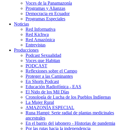
Voces de la Panamazonía
Programas y Alianzas
Democracia en Ecuador
Programas Especiales
Noticias
Red Informativa
Red Kichwa
Red Amazónica
Entrevistas
Producciones
Podcast Sexualidad
Voces que Habitan
PODCAST
Reflexiones sobre el Campo
Proteger a las Caminantes
En Shorts Podcast
Educación Radiofónica - EAS
El Nido de los Mil Días
Cronología de Lucha de los Pueblos Indígenas
La Mujer Rural
AMAZONÍA ESPECIAL
Runa Hampi: Serie radial de plantas medicinales
ancestrales
En el barrio del jabonero - Historias de pandemia
Por las rutas hacia la independencia