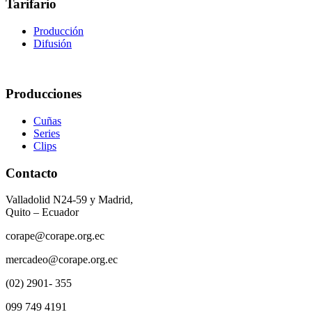
Tarifario
Producción
Difusión
Producciones
Cuñas
Series
Clips
Contacto
Valladolid N24-59 y Madrid,
Quito – Ecuador
corape@corape.org.ec
mercadeo@corape.org.ec
(02) 2901- 355
099 749 4191