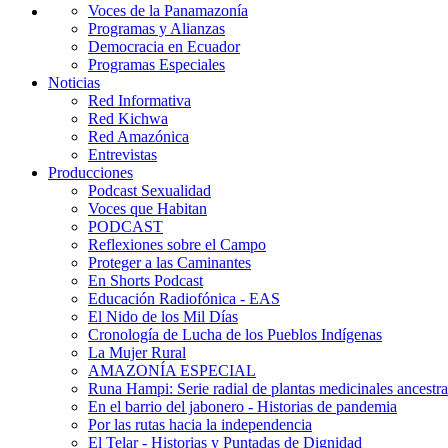
Voces de la Panamazonía
Programas y Alianzas
Democracia en Ecuador
Programas Especiales
Noticias
Red Informativa
Red Kichwa
Red Amazónica
Entrevistas
Producciones
Podcast Sexualidad
Voces que Habitan
PODCAST
Reflexiones sobre el Campo
Proteger a las Caminantes
En Shorts Podcast
Educación Radiofónica - EAS
El Nido de los Mil Días
Cronología de Lucha de los Pueblos Indígenas
La Mujer Rural
AMAZONÍA ESPECIAL
Runa Hampi: Serie radial de plantas medicinales ancestra
En el barrio del jabonero - Historias de pandemia
Por las rutas hacia la independencia
El Telar - Historias y Puntadas de Dignidad