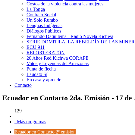
Costos de la violencia contra las mujeres
La Tonga
Contrato Social
Un Solo Rumbo
Lenguas Indígenas
Diálogos Públicos
Fernando Daquilema - Radio Novela Kichwa
SERIE DOMITILA: LA REBELDÍA DE LAS MINE
ECU 911
REPORTERATÓN
20 Años Red Kichwa CORAPE
Mitos y Leyendas del Amazonas
Punta de flecha
Laudato Sí
En casa y aprende
Contacto
Ecuador en Contacto 2da. Emisión - 17 de 
129
Más programas
Ecuador en Contacto 2º emisión