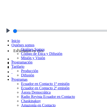
Play
Inicio
Quiénes somos
Quiénes Somos
Escúchanos en vivo
Código de Ética y Difusión
Misión y Visión
Programación
Tarifario
Producción
Difusión
Programas
Ecuador en Contacto 1º emisión
Ecuador en Contacto 2º emisión
Ágora Democrática
Radio Revista Ecuador en Contacto
Chaskinakuy
Amazonía en Contacto