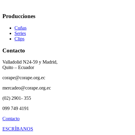
Producciones
Cuñas
Series
Clips
Contacto
Valladolid N24-59 y Madrid,
Quito – Ecuador
corape@corape.org.ec
mercadeo@corape.org.ec
(02) 2901- 355
099 749 4191
Contacto
ESCRÍBANOS