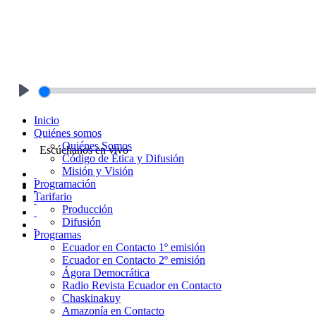
Play
Inicio
Quiénes somos
Quiénes Somos
Escúchanos en vivo
Código de Ética y Difusión
Misión y Visión
Programación
Tarifario
Producción
Difusión
Programas
Ecuador en Contacto 1º emisión
Ecuador en Contacto 2º emisión
Ágora Democrática
Radio Revista Ecuador en Contacto
Chaskinakuy
Amazonía en Contacto