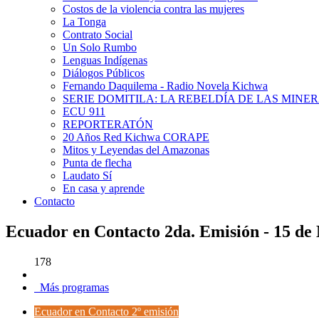
Costos de la violencia contra las mujeres
La Tonga
Contrato Social
Un Solo Rumbo
Lenguas Indígenas
Diálogos Públicos
Fernando Daquilema - Radio Novela Kichwa
SERIE DOMITILA: LA REBELDÍA DE LAS MINE
ECU 911
REPORTERATÓN
20 Años Red Kichwa CORAPE
Mitos y Leyendas del Amazonas
Punta de flecha
Laudato Sí
En casa y aprende
Contacto
Ecuador en Contacto 2da. Emisión - 15 de
178
Más programas
Ecuador en Contacto 2º emisión