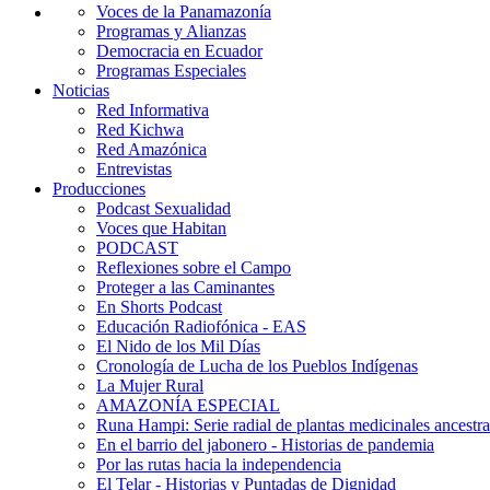
Voces de la Panamazonía
Programas y Alianzas
Democracia en Ecuador
Programas Especiales
Noticias
Red Informativa
Red Kichwa
Red Amazónica
Entrevistas
Producciones
Podcast Sexualidad
Voces que Habitan
PODCAST
Reflexiones sobre el Campo
Proteger a las Caminantes
En Shorts Podcast
Educación Radiofónica - EAS
El Nido de los Mil Días
Cronología de Lucha de los Pueblos Indígenas
La Mujer Rural
AMAZONÍA ESPECIAL
Runa Hampi: Serie radial de plantas medicinales ancestra
En el barrio del jabonero - Historias de pandemia
Por las rutas hacia la independencia
El Telar - Historias y Puntadas de Dignidad