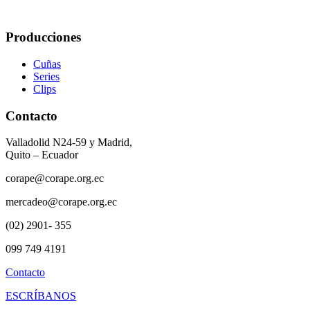
Producciones
Cuñas
Series
Clips
Contacto
Valladolid N24-59 y Madrid,
Quito – Ecuador
corape@corape.org.ec
mercadeo@corape.org.ec
(02) 2901- 355
099 749 4191
Contacto
ESCRÍBANOS