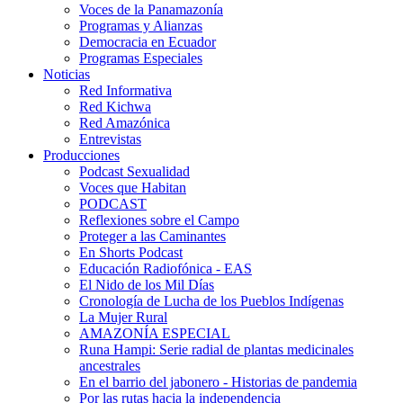
Voces de la Panamazonía
Programas y Alianzas
Democracia en Ecuador
Programas Especiales
Noticias
Red Informativa
Red Kichwa
Red Amazónica
Entrevistas
Producciones
Podcast Sexualidad
Voces que Habitan
PODCAST
Reflexiones sobre el Campo
Proteger a las Caminantes
En Shorts Podcast
Educación Radiofónica - EAS
El Nido de los Mil Días
Cronología de Lucha de los Pueblos Indígenas
La Mujer Rural
AMAZONÍA ESPECIAL
Runa Hampi: Serie radial de plantas medicinales
ancestrales
En el barrio del jabonero - Historias de pandemia
Por las rutas hacia la independencia