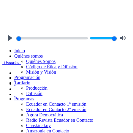
Play
Mute
Inicio
Quiénes somos
Quiénes Somos
Usuarios
Código de Ética y Difusión
Misión y Visión
Programación
Tarifario
Producción
Difusión
Programas
Ecuador en Contacto 1º emisión
Ecuador en Contacto 2º emisión
Ágora Democrática
Radio Revista Ecuador en Contacto
Chaskinakuy
Amazonía en Contacto