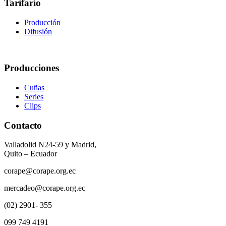
Tarifario
Producción
Difusión
Producciones
Cuñas
Series
Clips
Contacto
Valladolid N24-59 y Madrid,
Quito – Ecuador
corape@corape.org.ec
mercadeo@corape.org.ec
(02) 2901- 355
099 749 4191