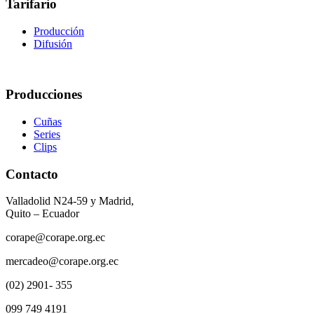
Tarifario
Producción
Difusión
Producciones
Cuñas
Series
Clips
Contacto
Valladolid N24-59 y Madrid,
Quito – Ecuador
corape@corape.org.ec
mercadeo@corape.org.ec
(02) 2901- 355
099 749 4191