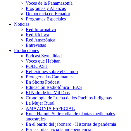
Voces de la Panamazonía
Programas y Alianzas
Democracia en Ecuador
Programas Especiales
Noticias
Red Informativa
Red Kichwa
Red Amazónica
Entrevistas
Producciones
Podcast Sexualidad
Voces que Habitan
PODCAST
Reflexiones sobre el Campo
Proteger a las Caminantes
En Shorts Podcast
Educación Radiofónica - EAS
El Nido de los Mil Días
Cronología de Lucha de los Pueblos Indígenas
La Mujer Rural
AMAZONÍA ESPECIAL
Runa Hampi: Serie radial de plantas medicinales
ancestrales
En el barrio del jabonero - Historias de pandemia
Por las rutas hacia la independencia