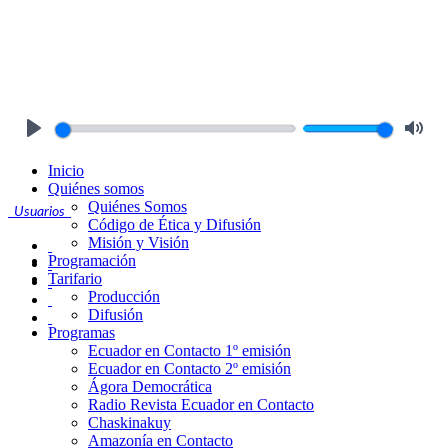
Play
Mute
Inicio
Quiénes somos
Quiénes Somos
Usuarios
Código de Ética y Difusión
Misión y Visión
Programación
Tarifario
Producción
Difusión
Programas
Ecuador en Contacto 1º emisión
Ecuador en Contacto 2º emisión
Ágora Democrática
Radio Revista Ecuador en Contacto
Chaskinakuy
Amazonía en Contacto