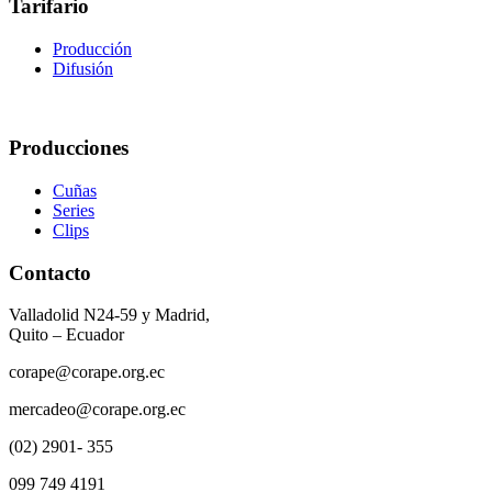
Tarifario
Producción
Difusión
Producciones
Cuñas
Series
Clips
Contacto
Valladolid N24-59 y Madrid,
Quito – Ecuador
corape@corape.org.ec
mercadeo@corape.org.ec
(02) 2901- 355
099 749 4191