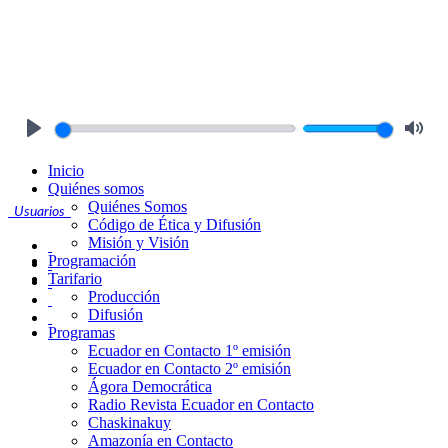
Play
Mute
Inicio
Quiénes somos
Quiénes Somos
Usuarios
Código de Ética y Difusión
Misión y Visión
Programación
Tarifario
Producción
Difusión
Programas
Ecuador en Contacto 1º emisión
Ecuador en Contacto 2º emisión
Ágora Democrática
Radio Revista Ecuador en Contacto
Chaskinakuy
Amazonía en Contacto