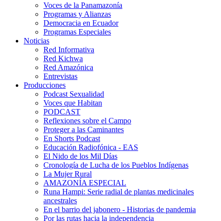
Voces de la Panamazonía
Programas y Alianzas
Democracia en Ecuador
Programas Especiales
Noticias
Red Informativa
Red Kichwa
Red Amazónica
Entrevistas
Producciones
Podcast Sexualidad
Voces que Habitan
PODCAST
Reflexiones sobre el Campo
Proteger a las Caminantes
En Shorts Podcast
Educación Radiofónica - EAS
El Nido de los Mil Días
Cronología de Lucha de los Pueblos Indígenas
La Mujer Rural
AMAZONÍA ESPECIAL
Runa Hampi: Serie radial de plantas medicinales
ancestrales
En el barrio del jabonero - Historias de pandemia
Por las rutas hacia la independencia