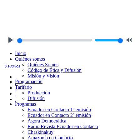
Play
Mute
Inicio
Quiénes somos
Quiénes Somos
Usuarios
Código de Ética y Difusión
Misión y Visión
Programación
Tarifario
Producción
Difusión
Programas
Ecuador en Contacto 1º emisión
Ecuador en Contacto 2º emisión
Ágora Democrática
Radio Revista Ecuador en Contacto
Chaskinakuy
Amazonía en Contacto