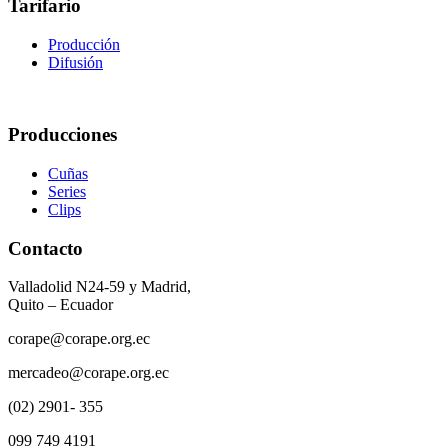
Tarifario
Producción
Difusión
Producciones
Cuñas
Series
Clips
Contacto
Valladolid N24-59 y Madrid,
Quito – Ecuador
corape@corape.org.ec
mercadeo@corape.org.ec
(02) 2901- 355
099 749 4191