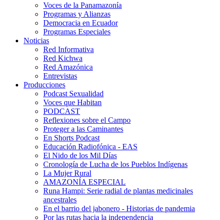
Voces de la Panamazonía
Programas y Alianzas
Democracia en Ecuador
Programas Especiales
Noticias
Red Informativa
Red Kichwa
Red Amazónica
Entrevistas
Producciones
Podcast Sexualidad
Voces que Habitan
PODCAST
Reflexiones sobre el Campo
Proteger a las Caminantes
En Shorts Podcast
Educación Radiofónica - EAS
El Nido de los Mil Días
Cronología de Lucha de los Pueblos Indígenas
La Mujer Rural
AMAZONÍA ESPECIAL
Runa Hampi: Serie radial de plantas medicinales
ancestrales
En el barrio del jabonero - Historias de pandemia
Por las rutas hacia la independencia