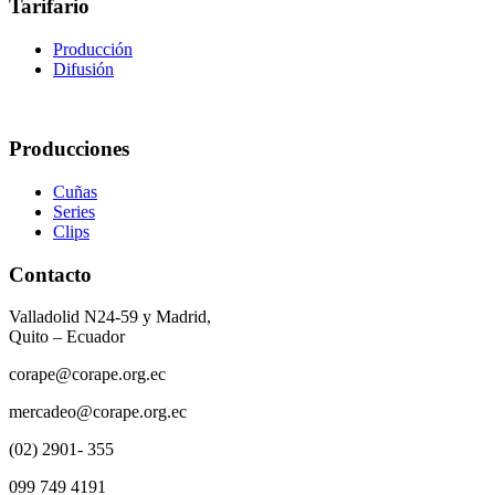
Tarifario
Producción
Difusión
Producciones
Cuñas
Series
Clips
Contacto
Valladolid N24-59 y Madrid,
Quito – Ecuador
corape@corape.org.ec
mercadeo@corape.org.ec
(02) 2901- 355
099 749 4191