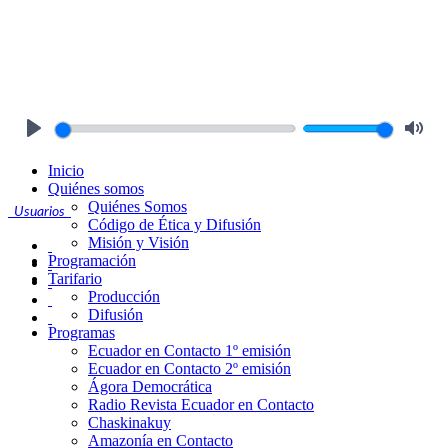
Play
Mute
Inicio
Quiénes somos
Quiénes Somos
Usuarios
Código de Ética y Difusión
Misión y Visión
Programación
Tarifario
Producción
Difusión
Programas
Ecuador en Contacto 1º emisión
Ecuador en Contacto 2º emisión
Ágora Democrática
Radio Revista Ecuador en Contacto
Chaskinakuy
Amazonía en Contacto