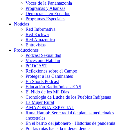
Voces de la Panamazonía
Programas y Alianzas
Democracia en Ecuador
Programas Especiales
Noticias
Red Informativa
Red Kichwa
Red Amazónica
Entrevistas
Producciones
Podcast Sexualidad
Voces que Habitan
PODCAST
Reflexiones sobre el Campo
Proteger a las Caminantes
En Shorts Podcast
Educación Radiofónica - EAS
El Nido de los Mil Días
Cronología de Lucha de los Pueblos Indígenas
La Mujer Rural
AMAZONÍA ESPECIAL
Runa Hampi: Serie radial de plantas medicinales
ancestrales
En el barrio del jabonero - Historias de pandemia
Por las rutas hacia la independencia