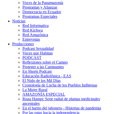
Voces de la Panamazonía
Programas y Alianzas
Democracia en Ecuador
Programas Especiales
Noticias
Red Informativa
Red Kichwa
Red Amazónica
Entrevistas
Producciones
Podcast Sexualidad
Voces que Habitan
PODCAST
Reflexiones sobre el Campo
Proteger a las Caminantes
En Shorts Podcast
Educación Radiofónica - EAS
El Nido de los Mil Días
Cronología de Lucha de los Pueblos Indígenas
La Mujer Rural
AMAZONÍA ESPECIAL
Runa Hampi: Serie radial de plantas medicinales
ancestrales
En el barrio del jabonero - Historias de pandemia
Por las rutas hacia la independencia