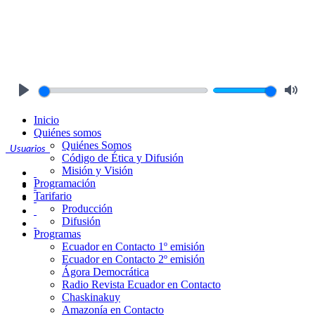
Play
Mute
Inicio
Quiénes somos
Quiénes Somos
Usuarios
Código de Ética y Difusión
Misión y Visión
Programación
Tarifario
Producción
Difusión
Programas
Ecuador en Contacto 1º emisión
Ecuador en Contacto 2º emisión
Ágora Democrática
Radio Revista Ecuador en Contacto
Chaskinakuy
Amazonía en Contacto