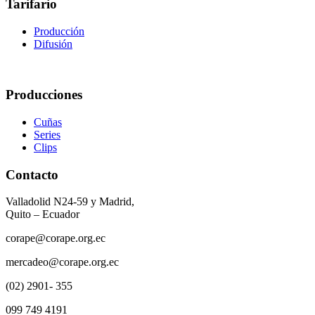
Tarifario
Producción
Difusión
Producciones
Cuñas
Series
Clips
Contacto
Valladolid N24-59 y Madrid,
Quito – Ecuador
corape@corape.org.ec
mercadeo@corape.org.ec
(02) 2901- 355
099 749 4191