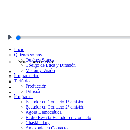
Play
Inicio
Quiénes somos
Quiénes Somos
Escúchanos en vivo
Código de Ética y Difusión
Misión y Visión
Programación
Tarifario
Producción
Difusión
Programas
Ecuador en Contacto 1º emisión
Ecuador en Contacto 2º emisión
Ágora Democrática
Radio Revista Ecuador en Contacto
Chaskinakuy
Amazonía en Contacto