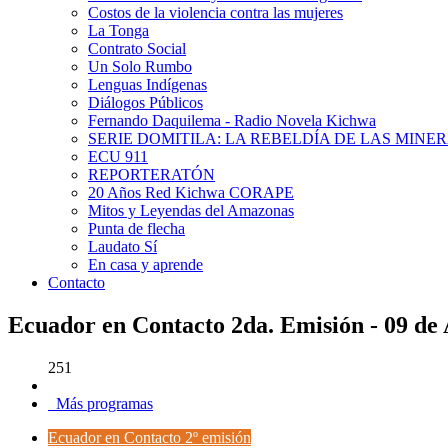
Costos de la violencia contra las mujeres
La Tonga
Contrato Social
Un Solo Rumbo
Lenguas Indígenas
Diálogos Públicos
Fernando Daquilema - Radio Novela Kichwa
SERIE DOMITILA: LA REBELDÍA DE LAS MINE
ECU 911
REPORTERATÓN
20 Años Red Kichwa CORAPE
Mitos y Leyendas del Amazonas
Punta de flecha
Laudato Sí
En casa y aprende
Contacto
Ecuador en Contacto 2da. Emisión - 09 de 
251
Más programas
Ecuador en Contacto 2º emisión