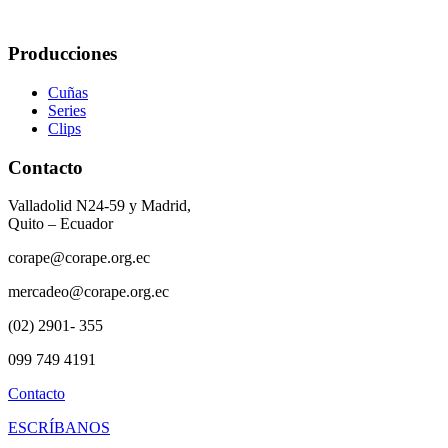
Producciones
Cuñas
Series
Clips
Contacto
Valladolid N24-59 y Madrid,
Quito – Ecuador
corape@corape.org.ec
mercadeo@corape.org.ec
(02) 2901- 355
099 749 4191
Contacto
ESCRÍBANOS