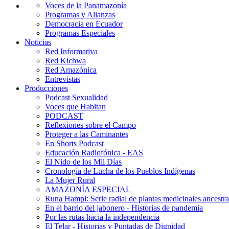
Voces de la Panamazonía
Programas y Alianzas
Democracia en Ecuador
Programas Especiales
Noticias
Red Informativa
Red Kichwa
Red Amazónica
Entrevistas
Producciones
Podcast Sexualidad
Voces que Habitan
PODCAST
Reflexiones sobre el Campo
Proteger a las Caminantes
En Shorts Podcast
Educación Radiofónica - EAS
El Nido de los Mil Días
Cronología de Lucha de los Pueblos Indígenas
La Mujer Rural
AMAZONÍA ESPECIAL
Runa Hampi: Serie radial de plantas medicinales ancestra
En el barrio del jabonero - Historias de pandemia
Por las rutas hacia la independencia
El Telar - Historias y Puntadas de Dignidad